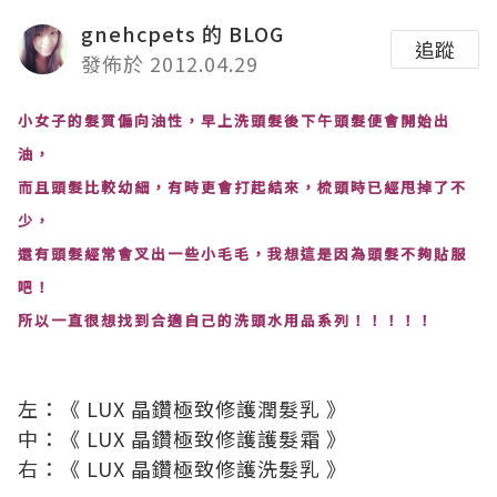
gnehcpets 的 BLOG
追蹤
發佈於 2012.04.29
小女子的髮質偏向油性，早上洗頭髮後下午頭髮便會開始出
油，
而且頭髮比較幼細，有時更會打起結來，梳頭時已經甩掉了不
少，
還有頭髮經常會叉出一些小毛毛，我想這是因為頭髮不夠貼服
吧！
所以一直很想找到合適自己的洗頭水用品系列！！！！！
左：《 LUX 晶鑽極致修護潤髮乳 》
中：《 LUX 晶鑽極致修護護髮霜 》
右：《 LUX 晶鑽極致修護洗髮乳 》