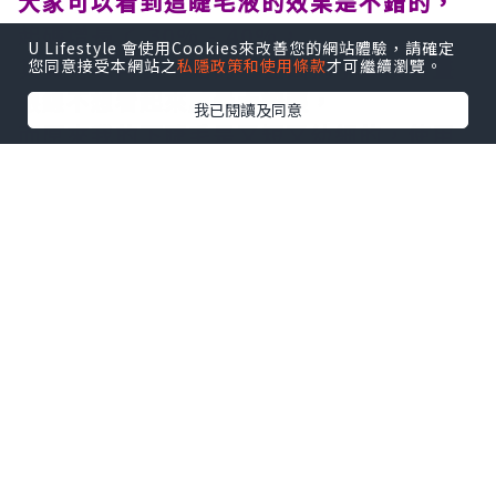
大家可以看到這睫毛液的效果是不錯的，
起碼增長了 30% - 40%，
U Lifestyle 會使用Cookies來改善您的網站體驗，請確定
其實可以再長一點的，但因為小妹沒有晝
您同意接受本網站之
私隱政策和使用條款
才可繼續瀏覽。
眼線不想看起來感覺太誇張，
我已閱讀及同意
而原來我的下睫毛是又短又幼細的，使用
過後都增長和明顯了不少，
這睫毛液卸妝都比 MJ 容易，最重要的是
它的價錢也比 MJ 的便宜一點。
*本站之內容由作者所提供，並不代表本站的立場。因此本站對
所有博客的立場、真實性、準確性及完整性不負任何法律責
任。
【 U Creator 招募 】
出Post賺現金獎賞 l
登記《社群創作有價企劃》