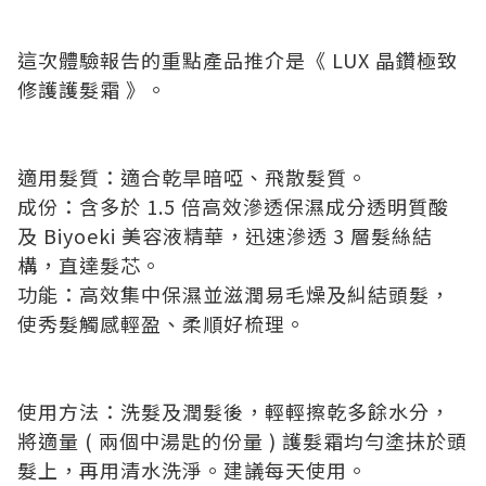
這次體驗報告的重點產品推介是《 LUX 晶鑽極致
修護護髮霜 》。
適用髮質：適合乾旱暗啞、飛散髮質。
成份：含多於 1.5 倍高效滲透保濕成分透明質酸
及 Biyoeki 美容液精華，迅速滲透 3 層髮絲結
構，直達髮芯。
功能：高效集中保濕並滋潤易毛燥及糾結頭髮，
使秀髮觸感輕盈、柔順好梳理。
使用方法：洗髮及潤髮後，輕輕擦乾多餘水分，
將適量 ( 兩個中湯匙的份量 ) 護髮霜均勻塗抺於頭
髮上，再用清水洗淨。建議每天使用。