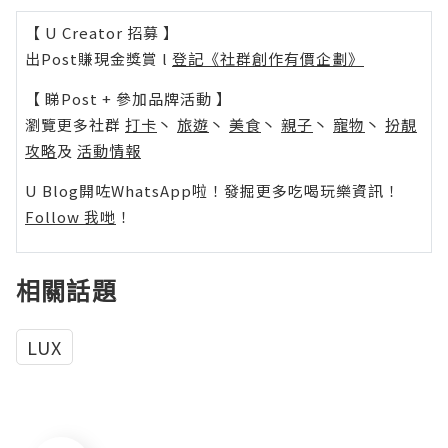
【 U Creator 招募 】
出Post賺現金獎賞 l
登記《社群創作有價企劃》
【 睇Post + 參加品牌活動 】
瀏覽更多社群
打卡
丶
旅遊
丶
美食
丶
親子
丶
寵物
丶
扮靚
攻略
及
活動情報
U Blog開咗WhatsApp啦！發掘更多吃喝玩樂資訊！
Follow 我哋
！
相關話題
LUX