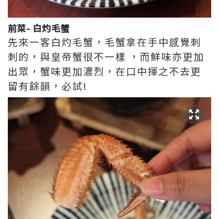
前菜- 白灼毛蟹
先來一客白灼毛蟹，毛蟹拿在手中感覺刺
刺的，與皇帝蟹很不一樣 ，而鮮味亦更加
出眾，蟹味更加濃烈，在口中揮之不去更
留有餘韻，必試!