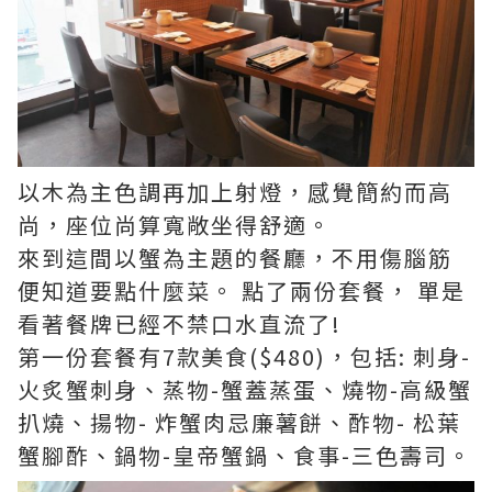
以木為主色調再加上射燈，感覺簡約而高
尚，座位尚算寬敞坐得舒適。
來到這間以蟹為主題的餐廳，不用傷腦筋
便知道要點什麼菜。 點了兩份套餐， 單是
看著餐牌已經不禁口水直流了!
第一份套餐有7款美食($480)，包括: 刺身-
火炙蟹刺身、蒸物-蟹蓋蒸蛋、燒物-高級蟹
扒燒、揚物- 炸蟹肉忌廉薯餅、酢物- 松葉
蟹腳酢、鍋物-皇帝蟹鍋、食事-三色壽司。