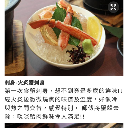
刺身-火炙蟹刺身
第一次食蟹刺身，想不到竟是多麼的鮮味!!
經火炙後微微燒焦的味道及溫度，好像冷
與熱之間交替，感覺特別， 師傅將蟹殼去
除，啖啖蟹肉鮮味令人滿足!!