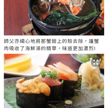
師父亦細心地將那蟹鉗上的殼去除，讓蟹
肉吸收了海鮮湯的精華，味道更加濃烈!