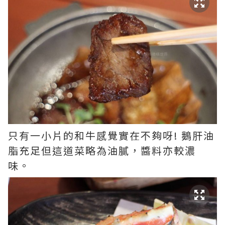
只有一小片的和牛感覺實在不夠呀! 鵝肝油
脂充足但這道菜略為油膩，醬料亦較濃
味。