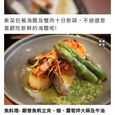
紫菜包著海膽及蟹肉十分新穎，不過還是
喜歡吃新鮮的海膽呢!
魚料理- 銀雪魚帆立貝、蝦、露筍拌大蒜及牛油