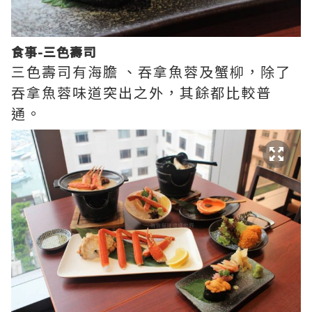
食事-三色壽司
三色壽司有海膽 、吞拿魚蓉及蟹柳，除了
吞拿魚蓉味道突出之外，其餘都比較普
通。