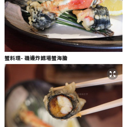
蟹料理- 磯邊炸鱈場蟹海膽