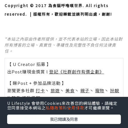
Copyright © 2017 為食貓呼嚕嘆世界. All rights
reserved. | 版權所有，歡迎轉載並請列明出處，謝謝!
*本站之內容由作者所提供，並不代表本站的立場。因此本站對
所有博客的立場、真實性、準確性及完整性不負任何法律責
任。
【 U Creator 招募 】
出Post賺現金獎賞 l
登記《社群創作有價企劃》
【 睇Post + 參加品牌活動 】
瀏覽更多社群
打卡
丶
旅遊
丶
美食
丶
親子
丶
寵物
丶
扮靚
攻略
及
活動情報
U Lifestyle 會使用Cookies來改善您的網站體驗，請確定
您同意接受本網站之
私隱政策和使用條款
才可繼續瀏覽。
U Blog開咗WhatsApp啦！發掘更多吃喝玩樂資訊！
Follow 我哋
！
我已閱讀及同意