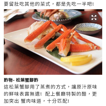
要留肚吃其他的菜式，都是先吃一半吧!
酢物- 松葉蟹腳酢
這松葉蟹腳用了蒸煮的方式，讓原汁原味
的鮮味表露無遺! 配上餐廳特製的醋，更
加突出 蟹肉味道，十分匹配!