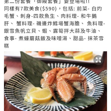
第二份套餐「御殿套餐」要登場啦!!
同樣有7款美食($590)，包括: 前菜- 白灼
毛蟹、刺身-四款魚生、肉料理- 和牛鵝
肝、 蟹料理- 磯邊炸鱈場蟹海膽、 魚料理-
銀雪魚帆立貝、蝦、露筍拌大蒜及牛油、
食事- 煮蠔蘑菇飯及味噌湯、甜品- 抹茶雪
糕