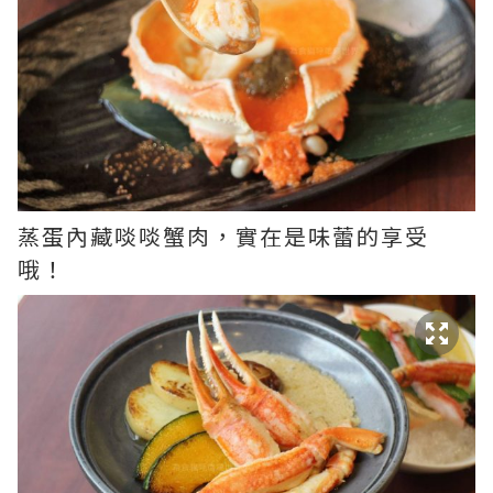
蒸蛋內藏啖啖蟹肉，實在是味蕾的享受
哦！