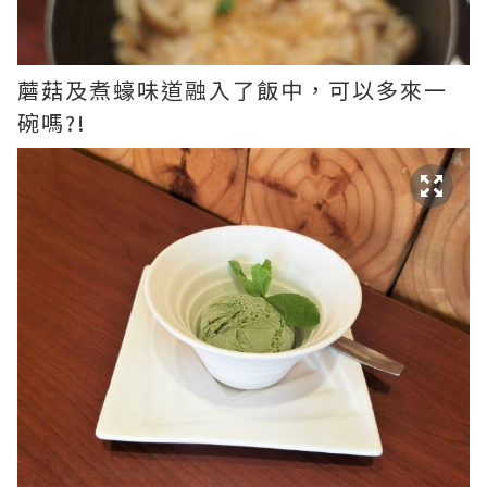
蘑菇及煮蠔味道融入了飯中，可以多來一
碗嗎?!