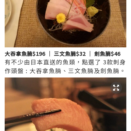
大吞拿魚腩$196 │ 三文魚腩$32 │ 劍魚腩$46
有不少由日本直送的魚類，點選了 3款刺身
作頭盤 : 大吞拿魚腩、三文魚腩及劍魚腩。