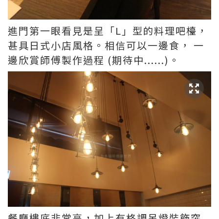
進門第一眼看見是呈「L」型的料理吧檯，
甚具日式小店風格。相信可以一邊食， 一
邊欣賞師傅製作過程 (期待中......)。
餐廳樓底非常高，加上有格調吊燈裝飾突