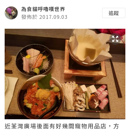
為食貓呼嚕嘆世界
追蹤
發佈於 2017.09.03
近荃灣廣場後面有好幾間寵物用品店，方