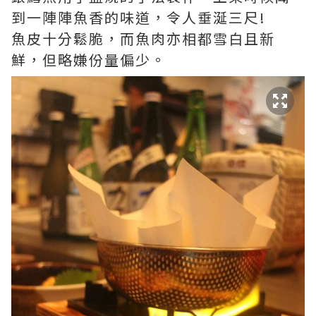
到一陣陣魚香的味道，令人垂涎三尺!
魚皮十分鬆脆，而魚肉亦相都雪白且新
鮮，但略嫌份量偏少。