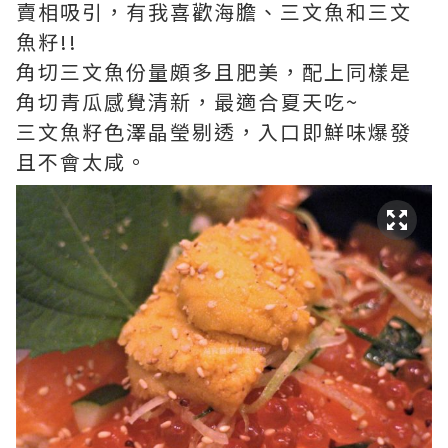
賣相吸引，有我喜歡海膽、三文魚和三文
魚籽!!
角切三文魚份量頗多且肥美，配上同樣是
角切青瓜感覺清新，最適合夏天吃~
三文魚籽色澤晶瑩剔透，入口即鮮味爆發
且不會太咸。