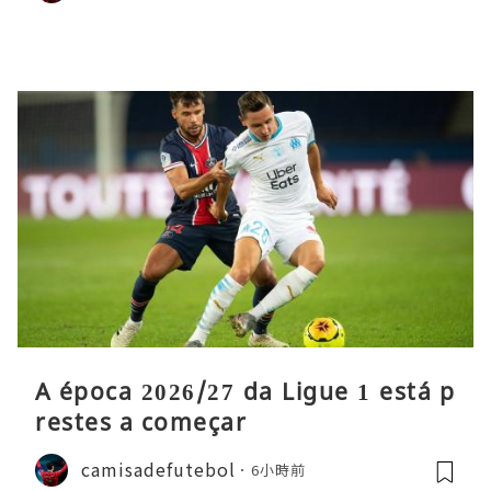
A época 2026/27 da Ligue 1 está p
restes a começar
camisadefutebol
6小時前