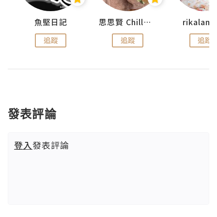
urnal
魚堅日記
思思賢 ChillMyBabe
rikala
追蹤
追蹤
追蹤
發表評論
登入
發表評論