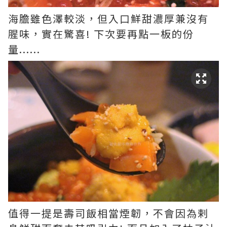
海膽雖色澤較淡，但入口鮮甜濃厚兼沒有
腥味，實在驚喜! 下次要再點一板的份
量......
值得一提是壽司飯相當煙韌，不會因為剌