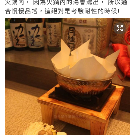
火鍋內， 因為火鍋內的湯會瀉出， 所以適
合慢慢品嚐，這絕對是考驗耐性的時候!