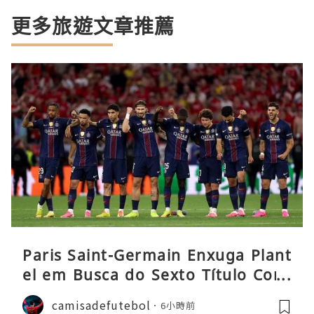
更多旅遊文章推薦
Paris Saint-Germain Enxuga Plant
el em Busca do Sexto Título Cons
ecutivo da Liga
camisadefutebol
6小時前