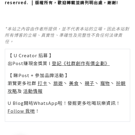
reserved. | 版權所有，歡迎轉載並請列明出處，謝謝!
*本站之內容由作者所提供，並不代表本站的立場。因此本站對
所有博客的立場、真實性、準確性及完整性不負任何法律責
任。
【 U Creator 招募 】
出Post賺現金獎賞 l
登記《社群創作有價企劃》
【 睇Post + 參加品牌活動 】
瀏覽更多社群
打卡
丶
旅遊
丶
美食
丶
親子
丶
寵物
丶
扮靚
攻略
及
活動情報
U Blog開咗WhatsApp啦！發掘更多吃喝玩樂資訊！
Follow 我哋
！