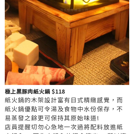
極上黑豚肉紙火鍋 $118
紙火鍋的木架設計富有日式精緻感覺，而
紙火鍋優點可令湯及食物中水份保存，不
易蒸發之餘更可保持其原始味道!
店員提醒切勿心急地一次過將配料放進紙