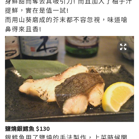
身鮮甜而奪去其吸引力! 而且加入了柚子汁
提鮮，實在是值一試!
而用山葵磨成的芥末都不容忽視，味道嗆
鼻得來且香!
鹽燒銀鱈魚 $130
銀鱈魚用了鹽燒的手法製作，上菜時候聞