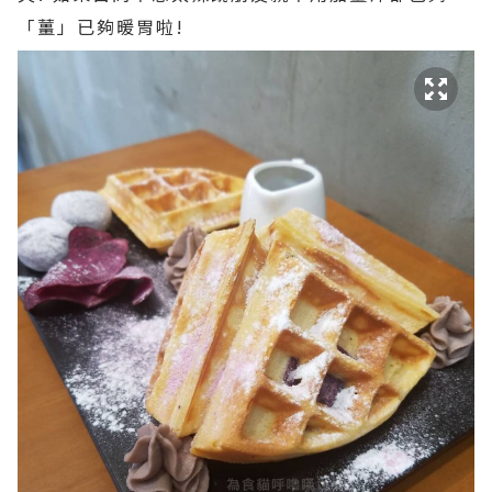
「薑」已夠暖胃啦!