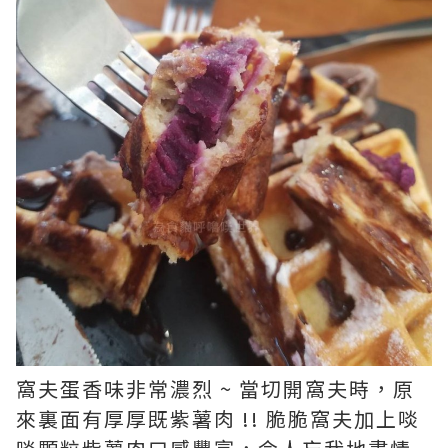
窩夫蛋香味非常濃烈 ~ 當切開窩夫時，原
來裏面有厚厚既紫薯肉 !! 脆脆窩夫加上啖