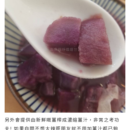
另外會提供由新鮮嘅薑榨成濃縮薑汁，非常之考功
夫! 如果自問不想太辣既朋友就不用加薑汁都已夠