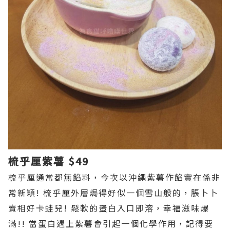
梳乎厘紫薯 $49
梳乎厘通常都無餡料，今次以沖繩紫薯作餡實在係非
常新穎! 梳乎厘外層焗得好似一個雪山般的，脹卜卜
賣相好卡蛙兒! 鬆軟的蛋白入口即溶，幸福滋味爆
滿!! 當蛋白遇上紫薯會引起一個化學作用，記得要