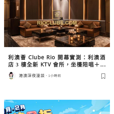
利澳薈 Clube Rio 開幕實測：利澳酒
店 3 樓全新 KTV 會所，坐檯陪唱＋水
療套票一次過睇
港澳深夜漫談
1小時前