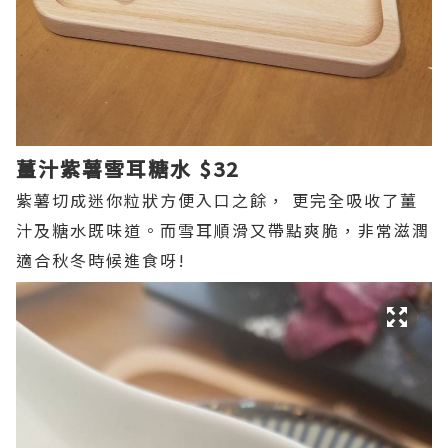
薑汁紫薯雪耳糖水 $32
紫薯切成迷你粒狀方便入口之餘， 更完全吸收了薑
汁及糖水既味道。而雪耳順滑又帶點爽脆，非常滋潤
適合秋冬時候進食呀!