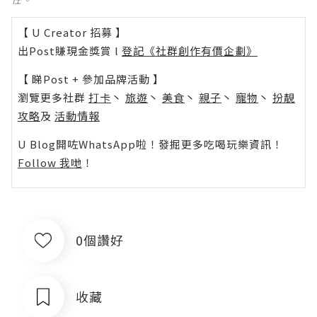
【 U Creator 招募 】
出Post賺現金獎賞 l
登記《社群創作有價企劃》
【 睇Post + 參加品牌活動 】
瀏覽更多社群
打卡
丶
旅遊
丶
美食
丶
親子
丶
寵物
丶
扮靚
攻略
及
活動情報
U Blog開咗WhatsApp啦！發掘更多吃喝玩樂資訊！
Follow 我哋
！
0個讚好
收藏