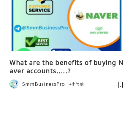
What are the benefits of buying N
aver accounts.....?
SmmBusinessPro
4小時前