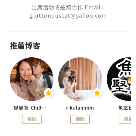
出席活動或邀稿合作 Email : 

gluttonouscat@yahoo.com
推薦博客
urnal
思思賢 ChillMyBabe
rikalammm
魚堅日
追蹤
追蹤
追蹤