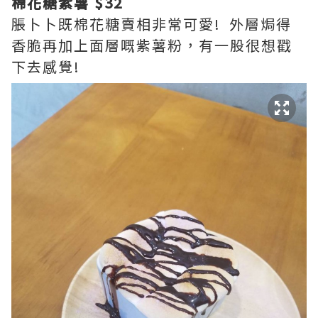
棉花糖紫薯 $32
脹卜卜既棉花糖賣相非常可愛! 外層焗得
香脆再加上面層嘅紫薯粉，有一股很想戳
下去感覺!