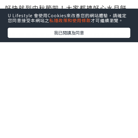
好快就到中秋節啦！大家都揀好心水月餅
U Lifestyle 會使用Cookies來改善您的網站體驗，請確定
未呢？最近留意到有8度海逸酒店推出了4
您同意接受本網站之
私隱政策和使用條款
才可繼續瀏覽。
款不同口味自家製手工月餅，而流心月餅
我已閱讀及同意
賣點更是無添加防腐劑，所以忍不住試了
呢～
FB
:
https://www.facebook.com/glutton
ousmeow/
IG
:
https://www.instagram.com/glutto
nousmeow/