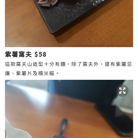
紫薯窩夫 $58
這
款窩夫山造型十分有趣，除了窩夫外，還有紫薯忌
廉、紫薯片及糯米糍。