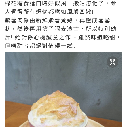
棉花糖食落口時好似風一般咁溶化了，令
人覺得所有煩惱都應如風般四散!
紫薯肉係由新鮮紫薯煮熟，再壓成薯蓉
狀，然後再用篩子隔去渣宰，所以特別幼
滑! 絕對係心機誠意之作 ~ 雖然味道略甜，
但嗜甜者都絕對值得一試!