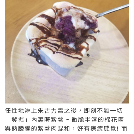
任性地淋上朱古力醬之後，即刻不顧一切
「發掘」內裏嘅紫薯 ~ 微脆半溶的棉花糖
與熱騰騰的紫薯肉混和，好有療癒感覺! 而