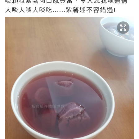
啖顆粒紫薯肉口感豐富，令人忘我地盡情
大啖大啖大啖吃......紫薯迷不容錯過!