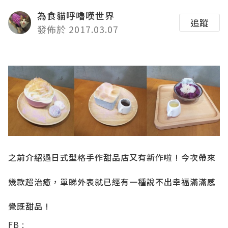
為食貓呼嚕嘆世界
追蹤
發佈於 2017.03.07
之前介紹過日式型格手作甜品店又有新作啦 ! 今次帶來
幾款超治癒，單睇外表就已經
有一種說不出幸福滿滿感
覺既
甜品
!
FB :