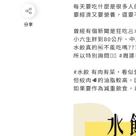
每天要吃什麼是很多人
要經濟又要營養，還要
分享
分享
曾經有個新聞是狂吃🥟
小六生胖到80公斤、
水餃真的🆖不能吃嗎??
所以特別詢問👨‍⚕️ #周
#水餃 有肉有菜，看似
但絞肉🥩的油脂較高
如果要作為減重飲食，