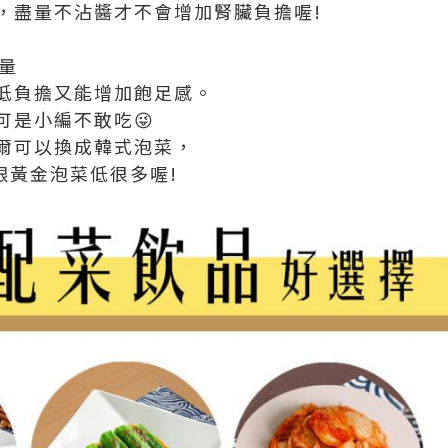
，盡量不沾醬才不會增加腎臟負擔喔!
維量
，低負擔又能增加飽足感。
可是小編不敢吃😜
爾可以換成韓式泡菜，
跟黃金泡菜低很多喔!