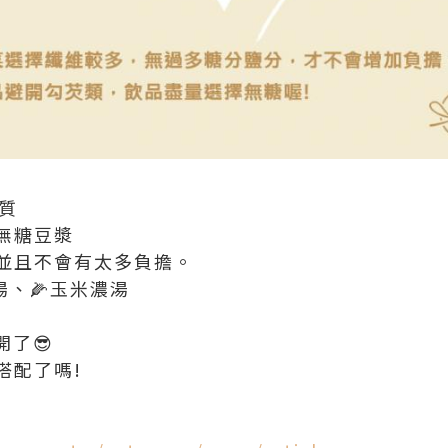
白質
無糖豆漿
並且不會有太多負擔。
湯、🌽玉米濃湯
開了😎
搭配了嗎!