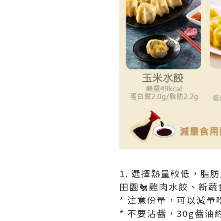
1. 選擇熱量較低，脂
田園🐔雞肉水餃、新蔬
* 注意份量，可以減量吃
* 不要沾醬，30g醬油約