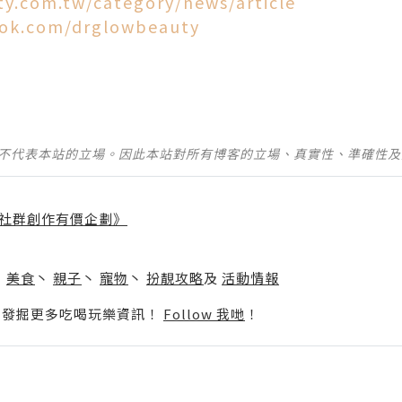
ty.com.tw/category/news/article
ook.com/drglowbeauty
並不代表本站的立場。因此本站對所有博客的立場、真實性、準確性
社群創作有價企劃》
】
丶
美食
丶
親子
丶
寵物
丶
扮靚攻略
及
活動情報
p啦！發掘更多吃喝玩樂資訊！
Follow 我哋
！