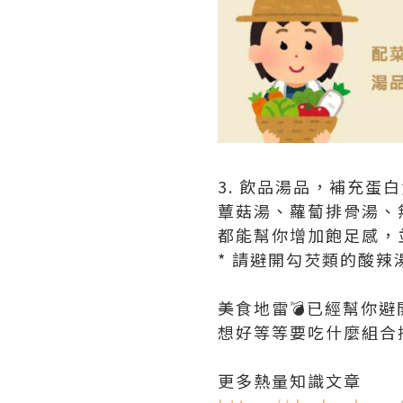
3. 飲品湯品，補充蛋
蕈菇湯、蘿蔔排骨湯、
都能幫你增加飽足感，
* 請避開勾芡類的酸辣
美食地雷💣已經幫你避
想好等等要吃什麼組合
更多熱量知識文章