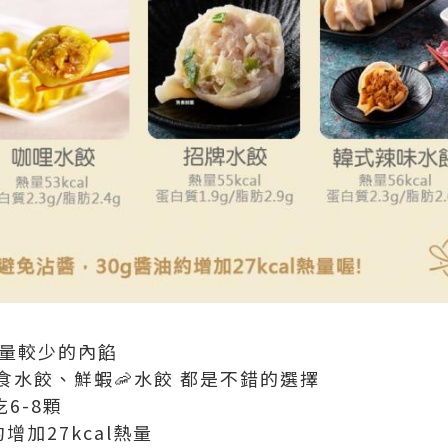
肪量較少的內餡
食水餃、鮮蝦🦐水餃 都是不錯的選擇
6-8顆
增加27kcal熱量