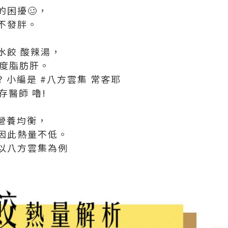
的困擾🥴，
不發胖。
水餃 酸辣湯，
中度脂肪肝。
? 小編是 #八方雲集 常客耶
建存醫師 嚕!
營養均衡，
，因此熱量不低。
以八方雲集為例