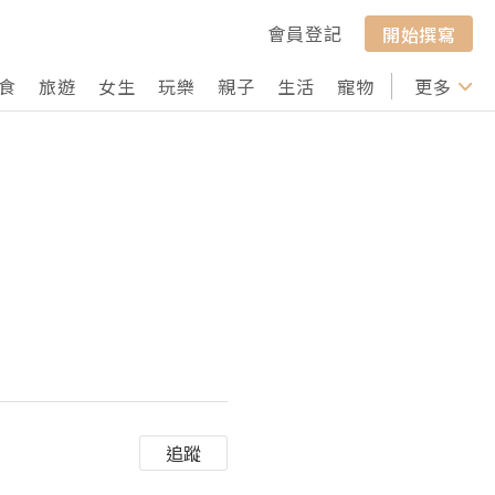
會員登記
開始撰寫
食
旅遊
女生
玩樂
親子
生活
寵物
行山
更多
打卡
追蹤