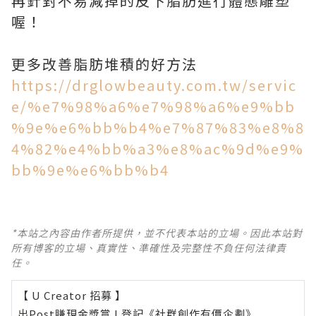
再針對不易減掉的皮下脂肪進行體態雕塑
喔！
更多改善脂肪堆積的好方法
https://drglowbeauty.com.tw/servic
e/%e7%98%a6%e7%98%a6%e9%bb
%9e%e6%bb%b4%e7%87%83%e8%8
4%82%e4%bb%a3%e8%ac%9d%e9%
bb%9e%e6%bb%b4
*本站之內容由作者所提供，並不代表本站的立場。因此本站對
所有博客的立場、真實性、準確性及完整性不負任何法律責
任。
【 U Creator 招募 】
出Post賺現金獎賞 l
登記《社群創作有價企劃》