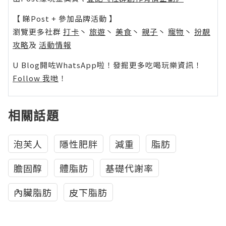
【 睇Post + 參加品牌活動 】
瀏覽更多社群
打卡
丶
旅遊
丶
美食
丶
親子
丶
寵物
丶
扮靚
攻略
及
活動情報
U Blog開咗WhatsApp啦！發掘更多吃喝玩樂資訊！
Follow 我哋
！
相關話題
泡芙人
隱性肥胖
減重
脂肪
膽固醇
體脂肪
基礎代謝率
內臟脂肪
皮下脂肪