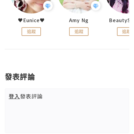
h 夏沫
♥Eunice♥
Amy Ng
追蹤
追蹤
追蹤
發表評論
登入
發表評論