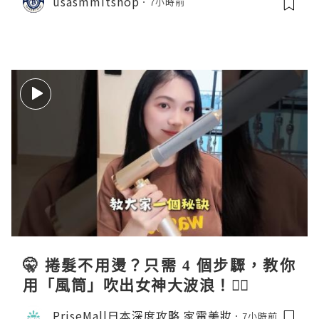
usasmmitshop
7小時前
🤫 捲髮不用燙？只需 4 個步驟，教你
用「風筒」吹出女神大波浪！💇‍♀️
PriseMall日本深度攻略 家電美妝
7小時前