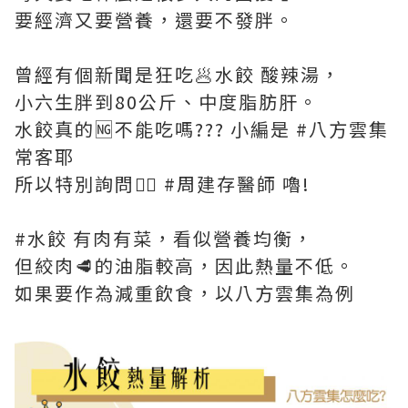
要經濟又要營養，還要不發胖。
曾經有個新聞是狂吃🥟水餃 酸辣湯，
小六生胖到80公斤、中度脂肪肝。
水餃真的🆖不能吃嗎??? 小編是 #八方雲集
常客耶
所以特別詢問👨‍⚕️ #周建存醫師 嚕!
#水餃 有肉有菜，看似營養均衡，
但絞肉🥩的油脂較高，因此熱量不低。
如果要作為減重飲食，以八方雲集為例