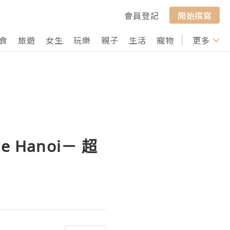
會員登記
開始撰寫
食
旅遊
女生
玩樂
親子
生活
寵物
行山
更多
打卡
e Hanoi－ 超