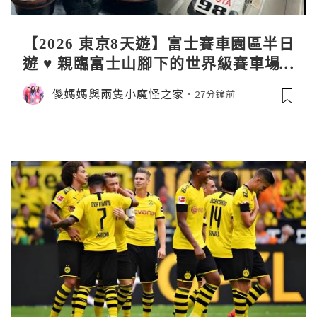
【2026 東京8天遊】富士賽車園區半日
遊 ♥ 親臨富士山腳下的世界級賽車場 F
uji SpeedWay。參觀富士賽車博物
儍媽媽與兩隻小魔怪之家
27分鐘前
館。到觀景餐廳邊觀賞賽車邊嘆午餐