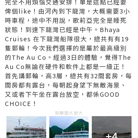
完全不用煩惱交通安排！單是這點已經要
俾個like！由河內到下龍灣，大概需要3小
時車程，途中不用說，歌莉亞完全是睡死
狀態！到達下龍灣已經是中午。Bhaya
Cruises 在下龍灣船隊很大，總共有有19
隻郵輪！今次我們選擇的是屬於最高級別
的The Au Co。經過3日的體驗，覺得The
Au Co無論在硬件和軟件上都是一級正！
首先講郵輪，高3層，總共有32間套房，每
間房都有露台，每朝起身望下無敵海景、
又或者下午坐在露台放空，都係GOOD
CHOICE！
點擊圖片放大
+4