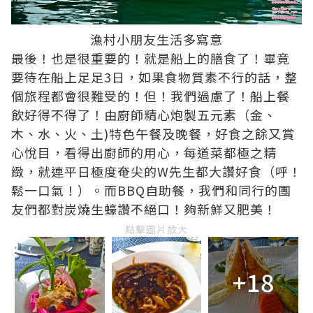
漁村小朋友生活多寫意
最後！也是很重要的！就是船上的膳食了！畢竟
要待在船上足足3日，如果食物質素不行的話，整
個旅程都會很難受的！但！我們過慮了！船上餐
飲好得不得了！由廚師精心炮製五元素（金、
木、水、火、土)特色午餐及晚餐，好食之餘又賞
心悅目，看得出廚師的用心，每道菜都極之精
緻，就連平日極度奄尖的W先生都大讚好食（呼！
鬆一口氣！）。而BBQ自助餐，我們和同行的團
友們都對炭燒生蠔讚不絕口！夠新鮮又肥美！
點擊圖片放大
+18