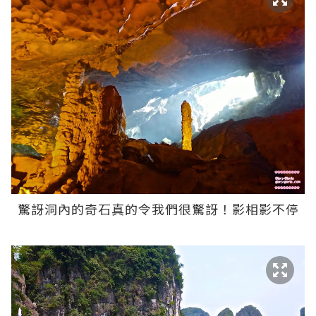
驚訝洞內的奇石真的令我們很驚訝！影相影不停