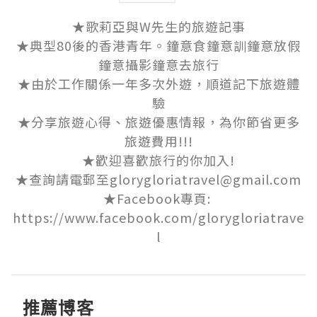
★歌莉亞與W先生的旅遊記事

★典型80後的香港青年。鐘意食鐘意訓鐘意放假
鐘意攝影鐘意去旅行

★由於工作關係一年多次外遊，順道記下旅遊體
驗

★分享旅遊心得、旅遊優惠情報，為你節省更多
旅遊費用!!!

★歡迎喜歡旅行的你加入!

★查詢請電郵至glorygloriatravel@gmail.com

★Facebook專頁: 
https://www.facebook.com/glorygloriatrave
l
推薦博客