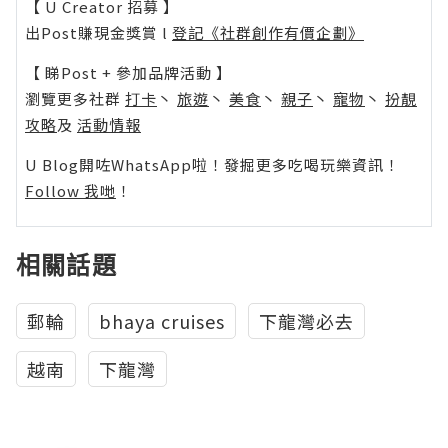
【 U Creator 招募 】
出Post賺現金獎賞 l
登記《社群創作有價企劃》
【 睇Post + 參加品牌活動 】
瀏覽更多社群
打卡
丶
旅遊
丶
美食
丶
親子
丶
寵物
丶
扮靚
攻略
及
活動情報
U Blog開咗WhatsApp啦！發掘更多吃喝玩樂資訊！
Follow 我哋
！
相關話題
郵輪
bhaya cruises
下龍灣必去
越南
下龍灣