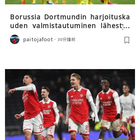
Borussia Dortmundin harjoituska
uden valmistautuminen lähestyy
päätöstään
paitojafoot
30分鐘前