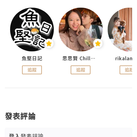
urnal
魚堅日記
思思賢 ChillMyBabe
rikala
追蹤
追蹤
追蹤
發表評論
登入
發表評論