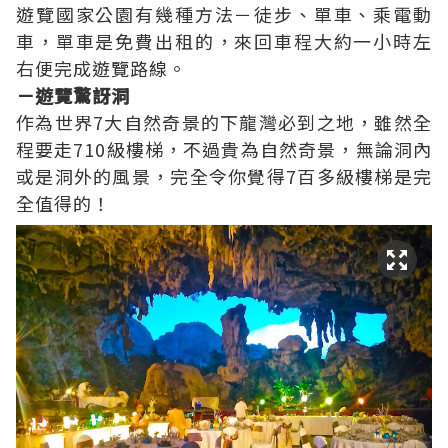
遊覽國家公園有幾種方法－徒步、單車、乘電動
車，單車是免費出租的，來回車程大約一小時左
右便完成遊覽路線。
－遊覽驚訝洞
作為世界7大自然奇景的下龍灣必到之地，雖然全
程要走710級樓梯，不過貴為自然奇景，無論洞內
或是洞外的風景，完全令你覺得7百多級樓梯是完
全值得的！