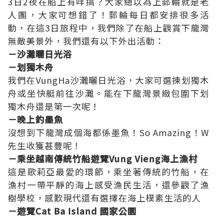
3日2夜在船上有咩搞？大家總以為上郵輪就是老
人團，大家可想錯了！郵輪每日都安排很多活
動，在這3日旅程中，我們除了在
船上觀賞下龍灣
無敵美景外，
我們還有以下外出活動：
－沙灘曬日光浴
－划獨木舟
我們在VungHa沙灘曬日光浴，大家可選揀划獨木
舟或坐快艇前往沙灘。能在下龍灣景緻包圍下划
獨木舟還是第一次呢！
－晚上釣墨魚
沒想到下龍灣成個海都係墨魚！So Amazing！W
先生收獲甚豐呢！
－乘坐越南傳統竹船遊覽Vung Vieng海上漁村
這是歌莉亞最愛的環節，乘坐著傳統的竹船，在
漁村一帶平靜的海上感受漁民生活，還參觀了漁
樹學校，感歎現代還有選擇在海上樸素生活的人
－遊覽Cat Ba Island 國家公園