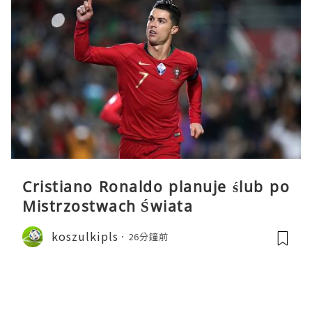
Cristiano Ronaldo planuje ślub po
Mistrzostwach Świata
koszulkipls
26分鐘前