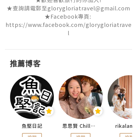
★查詢請電郵至glorygloriatravel@gmail.com

★Facebook專頁: 
https://www.facebook.com/glorygloriatrave
l
推薦博客
urnal
魚堅日記
思思賢 ChillMyBabe
rikala