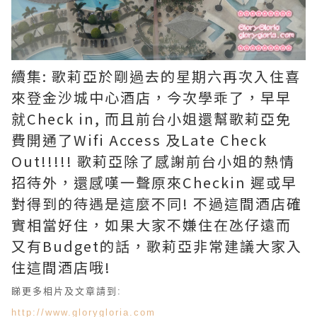
續集: 歌莉亞於剛過去的星期六再次入住
喜
來登金沙城中心酒店，今次學乖了，早早
就Check in, 而且
前台小姐
還幫歌莉亞免
費開通了Wifi Access 及Late Check
Out!!!!! 歌莉亞除了感謝前台小姐的熱情
招待外，還感嘆一聲原來Checkin 遲或早
對得到的待遇是這麼不同! 不過這間酒店確
實相當好住，如果大家不嫌住在氹仔遠而
又有Budget的話，歌莉亞非常建議大家入
住這間酒店哦!
睇更多相片及文章請到:
http://www.glorygloria.com