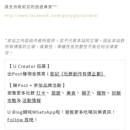
請支持歌莉亞的旅遊專頁^^:
http://www.facebook.com/glorygloriatravel
*本站之內容由作者所提供，並不代表本站的立場。因此本站對
所有博客的立場、真實性、準確性及完整性不負任何法律責
任。
【 U Creator 招募 】
出Post賺現金獎賞 l
登記《社群創作有價企劃》
【 睇Post + 參加品牌活動 】
瀏覽更多社群
打卡
丶
旅遊
丶
美食
丶
親子
丶
寵物
丶
扮靚
攻略
及
活動情報
U Blog開咗WhatsApp啦！發掘更多吃喝玩樂資訊！
Follow 我哋
！