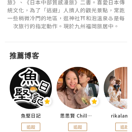
旅》、《日本中部質感漫旅》二書。喜愛日本傳
統文化，為了「逃避」人擠人的觀光景點，常跑
一些稍微冷門的地區，逛神社⛩️和泡溫泉♨️是每
次旅行的指定動作。現於九州福岡旅居中。
推薦博客
urnal
魚堅日記
思思賢 ChillMyBabe
rikala
追蹤
追蹤
追蹤