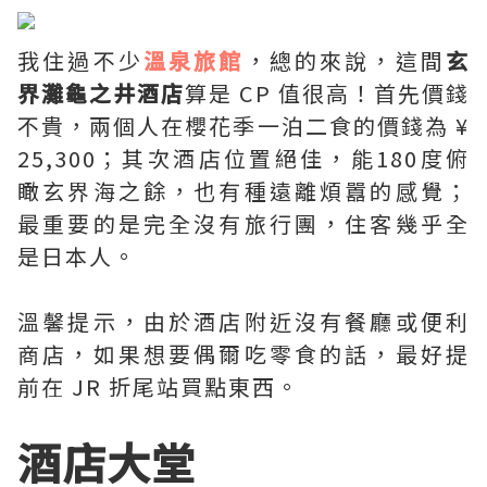
我住過不少
溫泉旅館
，總的來說，這間
玄
界灘龜之井酒店
算是 CP 值很高！首先價錢
不貴，兩個人在櫻花季一泊二食的價錢為 ¥
25,300；其次酒店位置絕佳，能180度俯
瞰玄界海之餘，也有種遠離煩囂的感覺；
最重要的是完全沒有旅行團，住客幾乎全
是日本人。
溫馨提示，由於酒店附近沒有餐廳或便利
商店，如果想要偶爾吃零食的話，最好提
前在 JR 折尾站買點東西。
酒店大堂