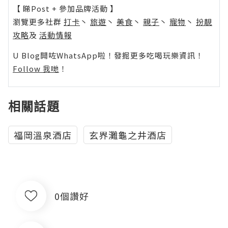
【 睇Post + 參加品牌活動 】
瀏覽更多社群
打卡
丶
旅遊
丶
美食
丶
親子
丶
寵物
丶
扮靚
攻略
及
活動情報
U Blog開咗WhatsApp啦！發掘更多吃喝玩樂資訊！
Follow 我哋
！
相關話題
福岡溫泉酒店
玄界灘龜之井酒店
0個讚好