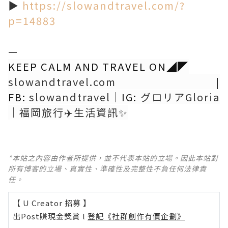
▶︎
https://slowandtravel.com/?
p=14883
—
KEEP CALM AND TRAVEL ON◢◤
slowandtravel.com
|
FB:
slowandtravel
｜IG:
グロリアGloria
｜福岡旅行✈️生活資訊✨
*本站之內容由作者所提供，並不代表本站的立場。因此本站對
所有博客的立場、真實性、準確性及完整性不負任何法律責
任。
【 U Creator 招募 】
出Post賺現金獎賞 l
登記《社群創作有價企劃》