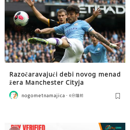
Razočaravajući debi novog menad
žera Manchester Cityja
nogometnamajica
6分鐘前