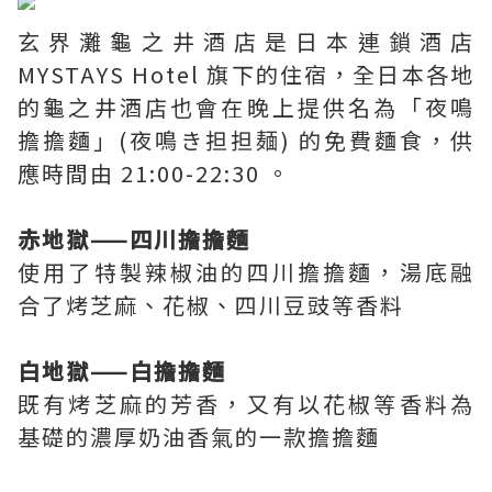
玄界灘龜之井酒店是日本連鎖酒店
MYSTAYS Hotel 旗下的住宿，全日本各地
的龜之井酒店也會在晚上提供名為「夜鳴
擔擔麵」(夜鳴き担担麺) 的免費麵食，供
應時間由 21:00-22:30 。
赤地獄——四川擔擔麵
使用了特製辣椒油的四川擔擔麵，湯底融
合了烤芝麻、花椒、四川豆豉等香料
白地獄——白擔擔麵
既有烤芝麻的芳香，又有以花椒等香料為
基礎的濃厚奶油香氣的一款擔擔麵