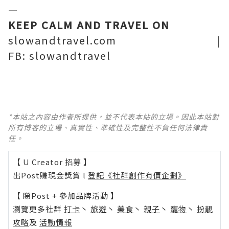
—
KEEP CALM AND TRAVEL ON
slowandtravel.com
|
FB:
slowandtravel
*本站之內容由作者所提供，並不代表本站的立場。因此本站對
所有博客的立場、真實性、準確性及完整性不負任何法律責
任。
【 U Creator 招募 】
出Post賺現金獎賞 l
登記《社群創作有價企劃》
【 睇Post + 參加品牌活動 】
瀏覽更多社群
打卡
丶
旅遊
丶
美食
丶
親子
丶
寵物
丶
扮靚
攻略
及
活動情報