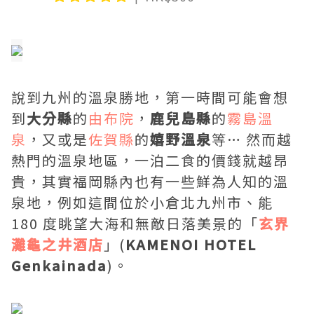
說到九州的溫泉勝地，第一時間可能會想
到
大分縣
的
由布院
，
鹿兒島縣
的
霧島溫
泉
，又或是
佐賀縣
的
嬉野溫泉
等… 然而越
熱門的溫泉地區，一泊二食的價錢就越昂
貴，其實福岡縣內也有一些鮮為人知的溫
泉地，例如這間位於小倉北九州市、能
180 度眺望大海和無敵日落美景的「
玄界
灘龜之井酒店
」(
KAMENOI HOTEL
Genkainada
)。