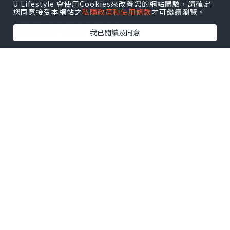
(KAMENOI HOTEL
U Lifestyle 會使用Cookies來改善您的網站體驗，請確定
您同意接受本網站之
私隱政策和使用條款
才可繼續瀏覽。
GENKAINADA)
我已閱讀及同意
→
查詢價格或訂房請按此
價格 (一泊二食 2 人價錢) ：和室 ¥19,360
起
地址：〒808-0123 福岡県北九州市若松区
大字有毛2829
如何前往？由福岡博多站乘搭 JR 到折尾
站，再換成酒店的免費接駁車前往；酒店
亦附有免費停車場供自駕人士使用
→
尋找更多福岡住宿