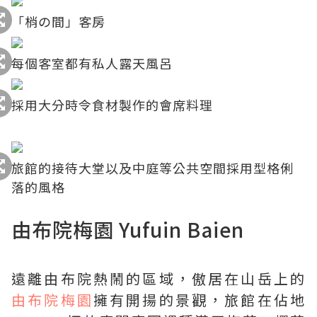
「梢の間」客房
每個客室都有私人露天風呂
採用大分時令食材製作的會席料理
旅館的接待大堂以及中庭等公共空間採用型格俐
落的風格
由布院梅園 Yufuin Baien
遠離由布院熱鬧的區域，傲居在山岳上的
由布院梅園
擁有開揚的景觀，旅館在佔地