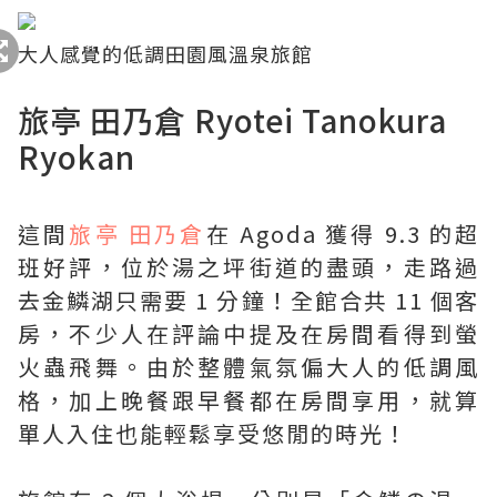
大人感覺的低調田園風溫泉旅館
旅亭 田乃倉 Ryotei Tanokura
Ryokan
這間
旅亭 田乃倉
在 Agoda 獲得 9.3 的超
班好評，位於湯之坪街道的盡頭，走路過
去金鱗湖只需要 1 分鐘！全館合共 11 個客
房，不少人在評論中提及在房間看得到螢
火蟲飛舞。由於整體氣氛偏大人的低調風
格，加上晚餐跟早餐都在房間享用，就算
單人入住也能輕鬆享受悠閒的時光！