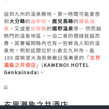
說到九州的溫泉勝地，第一時間可能會想
到
大分縣
的
由布院
，
鹿兒島縣
的
霧島溫
泉
，又或是
佐賀縣
的
嬉野溫泉
等… 然而越
熱門的溫泉地區，一泊二食的價錢就越昂
貴，其實福岡縣內也有一些鮮為人知的溫
泉地，例如這間位於小倉北九州市、能
180 度眺望大海和無敵日落美景的「
玄界
灘龜之井酒店
」(
KAMENOI HOTEL
Genkainada
)。
玄界灘龜之井酒店