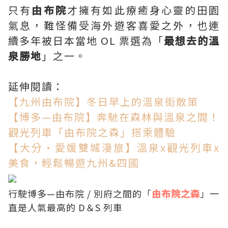
只有
由布院
才擁有如此療癒身心靈的田園
氣息，難怪備受海外遊客喜愛之外，也連
續多年被日本當地 OL 票選為「
最想去的溫
泉勝地
」之一。
延伸閱讀：
【九州由布院】冬日早上的溫泉街散策
【博多—由布院】奔馳在森林與溫泉之間！
觀光列車「由布院之森」搭乘體驗
【大分·愛媛雙城漫旅】溫泉x觀光列車x
美食，輕鬆暢遊九州&四國
行駛博多—由布院 / 別府之間的「
由布院之森
」一
直是人氣最高的 D＆S 列車