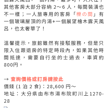
其他客房大部分容納 2～6 人，每間裝潢也
不一樣；一人旅專用的客房「
櫟の間
」有
一個玻璃屋頂的内湯+一個展望檜木露天風
呂，也太奢華了！
溫馨提示，旅館雖然有接駁服務，但是只
限入住跟退房的特定時段內，如果其他時
間抵達，需要自行坐的士過去，車資約
800円。
→
查詢價格或訂房請按此
價錢 (1 泊 2 食)：28,600 円〜
地址：大分県由布市湯布院町川上1270-
28