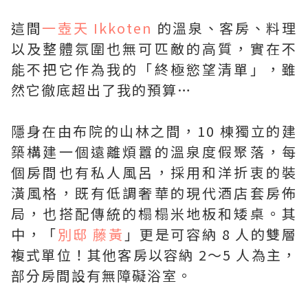
這間
一壺天 Ikkoten
的溫泉、客房、料理
以及整體氛圍也無可匹敵的高質，實在不
能不把它作為我的「終極慾望清單」，雖
然它徹底超出了我的預算…
隱身在由布院的山林之間，10 棟獨立的建
築構建一個遠離煩囂的溫泉度假聚落，每
個房間也有私人風呂，採用和洋折衷的裝
潢風格，既有低調奢華的現代酒店套房佈
局，也搭配傳統的榻榻米地板和矮桌。其
中，「
別邸 藤黃
」更是可容納 8 人的雙層
複式單位！其他客房以容納 2～5 人為主，
部分房間設有無障礙浴室。