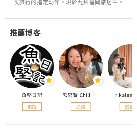
次旅行的指定動作。現於九州福岡旅居中。
推薦博客
urnal
魚堅日記
思思賢 ChillMyBabe
rikala
追蹤
追蹤
追蹤