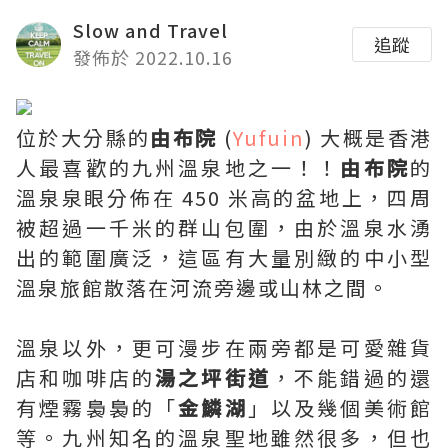
Slow and Travel
追蹤
發佈於 2022.10.16
位於大分縣的
由布院
(
Yufuin
) 大概是香港
人最喜歡的九州溫泉地之一！！
由布院
的
溫泉泉眼分佈在 450 米高的盆地上，四周
被超過一千米的群山包圍，由於溫泉水湧
出的範圍廣泛，這區有大量別緻的中小型
溫泉旅館散落在河流旁邊或山林之間。
溫泉以外，更可漫步在兩旁都是可愛雜貨
店和咖啡店的
湯之坪街道
，不能錯過的還
有煙霧裊裊的「
金鱗湖
」以及幾個美術館
等。九州知名的溫泉聖地雖然很多，但也