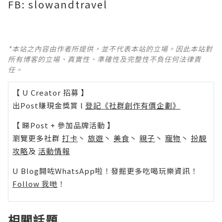
FB:
slowandtravel
*本站之內容由作者所提供，並不代表本站的立場。因此本站對
所有博客的立場、真實性、準確性及完整性不負任何法律責
任。
【 U Creator 招募 】
出Post賺現金獎賞 l
登記《社群創作有價企劃》
【 睇Post + 參加品牌活動 】
瀏覽更多社群
打卡
丶
旅遊
丶
美食
丶
親子
丶
寵物
丶
扮靚
攻略
及
活動情報
U Blog開咗WhatsApp啦！發掘更多吃喝玩樂資訊！
Follow 我哋
！
相關話題