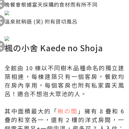
晚餐會根據當天採購的食材而有所不同
溫泉就稍遜 (笑) 附有貸切風呂
楓の小舍 Kaede no Shoja
全館由 10 棟以不同樹木品種命名的獨立建
築相連，每棟建築只有一個客房，餐飲均
在房內享用，每個客房也附有私家露天風
呂！適合不想泡大眾池的人。
其中面積最大的「
楸の間
」擁有 8 疊和 6
疊的和室各一，還有 2 樓的洋式房間，一
個露天風呂+一個内湯，最多可 7 人入住；