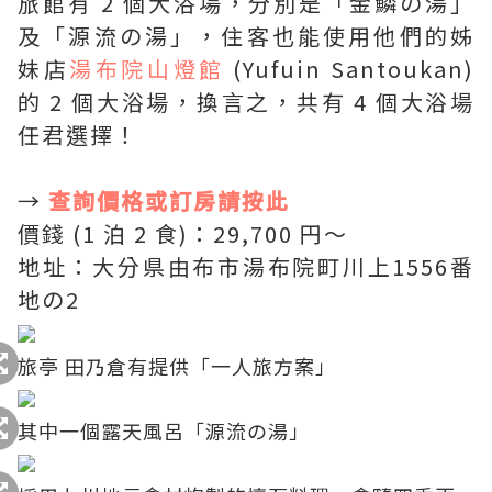
旅館有 2 個大浴場，分別是「金鱗の湯」
及「源流の湯」，住客也能使用他們的姊
妹店
湯布院山燈館
(Yufuin Santoukan)
的 2 個大浴場，換言之，共有 4 個大浴場
任君選擇！
→
查詢價格或訂房請按此
價錢 (1 泊 2 食)：29,700 円〜
地址：大分県由布市湯布院町川上1556番
地の2
旅亭 田乃倉有提供「一人旅方案」
其中一個露天風呂「源流の湯」