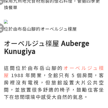
採用九州地元食材炮製的懷石料理，會隨四季更
換餐單
位於由布岳山腳的オーベルジュ檪屋
オーベルジュ檪屋
Auberge
Kunugiya
這間位於由布岳山腳的
オーベルジュ檪
屋
1988 年開業，全館只有 5 個房間，客
房裡沒有電視，但旅館設置大片公共空
間，並放置很多舒適的椅子，鼓勵住客坐
下在悠閒環境中感受大自然的氣息。