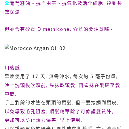
✿
葡萄籽油 -
抗自由基、抗氧化及活化細胞, 達到長
效保濕
但亦含有矽靈 Dimethicone, 介意的要注意囉~
用後感:
早晚使用了 17 天, 無需沖水, 每次約 5 毫子份量,
晚上洗頭後吹頭前, 先抹乾頭髮, 再
塗抹在髮尾至髮
中間,
手上剩餘的才塗在頭頂的頭髮, 但不要接觸到頭皮,
以免導致毛孔阻塞,
順髮精華
除了可修護髮質外,
更加可以防止熱力傷害,
早上使用,
可保護頭髮免於陽光及風造成的粗糙感, 亦可改善毛