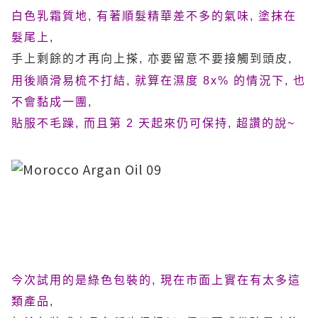
白色乳霜質地, 有著
順髮精華差不多的氣味, 塗抹在
髮尾上,
手上剩餘的才再向上搽, 亦要留意不要接觸到頭皮,
用後順滑易梳不打結, 就算在
濕度 8x% 的情況下, 也
不會黏成一團,
貼服不
毛躁, 而且第 2 天起來仍可保持, 超讚的說~
今次試用的是綠色包裝的, 現在市面上實在有太多這
類產品,