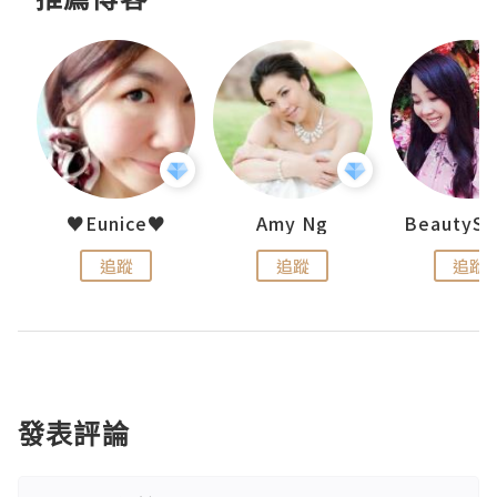
h 夏沫
♥Eunice♥
Amy Ng
追蹤
追蹤
追蹤
發表評論