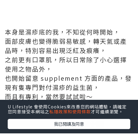
本⾝是濕疹底的我，不知從何時開始，
⾯部⽪膚也變得脆弱易敏感，轉天氣或產
品時，特別容易出現泛紅及痕癢，
之前更有⼝罩肌，所以⽇常除了⼩⼼選擇
使⽤之物品外，
也開始留意 supplement ⽅⾯的產品，發
現有隻專⾨對付濕疹的益⽣菌，
⽽且有專利，當然要試試啦～
U Lifestyle 會使用Cookies來改善您的網站體驗，請確定
您同意接受本網站之
私隱政策和使用條款
才可繼續瀏覽。
我已閱讀及同意