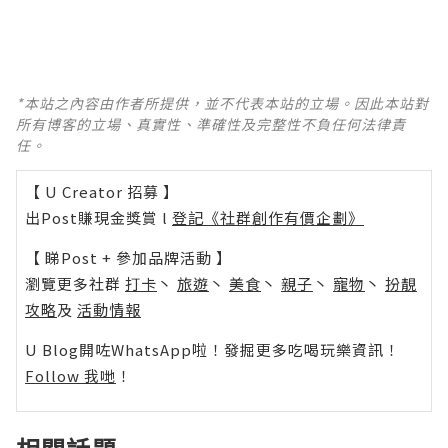
*本站之內容由作者所提供，並不代表本站的立場。因此本站對
所有博客的立場、真實性、準確性及完整性不負任何法律責
任。
【 U Creator 招募 】
出Post賺現金獎賞 l
登記《社群創作有價企劃》
【 睇Post + 參加品牌活動 】
瀏覽更多社群
打卡
丶
旅遊
丶
美食
丶
親子
丶
寵物
丶
扮靚
攻略
及
活動情報
U Blog開咗WhatsApp啦！發掘更多吃喝玩樂資訊！
Follow 我哋
！