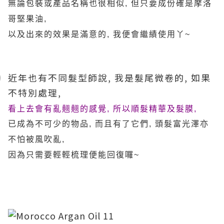
無論包裝或產品名稱也很相似, 但只要成份確是摩洛
哥堅果油,
以及出來的效果是滿意的, 我便會繼績使用丫~
近年也有不同髮型師說, 我是髮尾微卷的, 如果
不特別處理,
看上去會有亂翹翹的感覺, 所以
順髮精華及髮膜,
已成為不可少的物品, 而且有了它們, 頭髮富光澤亦
不怕被風吹亂,
因為只需要輕輕梳理便能回復囉~