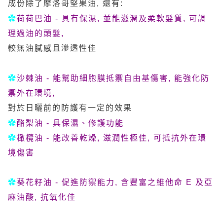
成份除了摩洛哥堅果油, 還有:
✿
荷荷巴油 -
具有保濕, 並能滋潤及柔軟髮質, 可調
理過油的頭髮,
較無油膩感且滲透性佳
✿
沙棘油 -
能幫助細胞膜抵禦自由基傷害, 能強化防
禦外在環境,
對於日曬前的防護有一定的效果
✿
酪梨油 -
具保濕、修護功能
✿
橄欖油 -
能改善乾燥, 滋潤性極佳, 可抵抗外在環
境傷害
✿
葵花籽油 -
促進防禦能力, 含豐富之維他命 E 及亞
麻油酸, 抗氧化佳