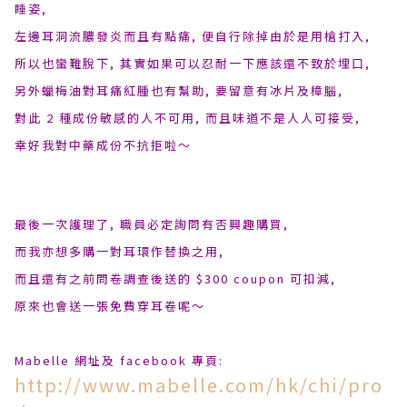
睡姿,
左邊耳洞流膿發炎而且有點痛, 便自行除掉由於是用槍打入,
所以也蠻難脫下, 其實如果可以忍耐一下應該還不致於埋口,
另外蠟梅油對耳痛紅腫也有幫助, 要留意有冰片及樟腦,
對此 2 種成份敏感的人不可用, 而且味道不是人人可接受,
幸好我對中藥成份不抗拒啦〜
最後一次護理了, 職員必定詢問有否興趣購買,
而我亦想多購一對耳環作替換之用,
而且還有之前問卷調查後送的 $300 coupon 可扣減,
原來也會送一張免費穿耳卷呢〜
Mabelle 網址及 facebook 專頁:
http://www.mabelle.com/hk/chi/pro