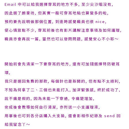
Email 中可以給我選擇穿耳的地方不多, 至少尖沙咀沒有,
因此選了朗豪坊, 但其實一般可穿耳地點也算蠻多的啦,
預約要先說明做那個位置, 到達時感覺職員也很 nice,
使心情放鬆不少, 穿耳前後也有影片講解注意事項及如何護理,
職員亦會再說一篇, 當然也可以發問問題, 感覺安心不小耶〜
開始前會先清潔一下要穿耳的地方, 還有可加錢選擇特防敏耳
環,
我只是選回免費的那款, 每個針也是新開的, 但有點不太順利,
不知為何拿了二、三個也未能打入, 加深緊張感, 終於成功了,
說不痛是假的, 因為未能一下穿過, 令痛楚增加,
完成後會教導如何自行清潔, 亦附送一小支護理液,
用畢後也可到各分店購入大支裝, 還會影相作紀錄及 send 回
給我留念丫〜