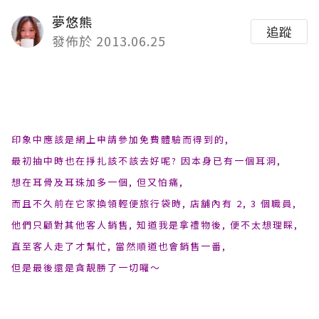
夢悠熊
追蹤
發佈於 2013.06.25
印象中應該是網上申請參加免費體驗而得到的,
最初抽中時也在掙扎該不該去好呢? 因本身已有一個耳洞,
想在耳骨及耳珠加多一個, 但又怕痛,
而且不久前在它家換領輕便旅行袋時, 店舖內有 2, 3 個職員,
他們只顧對其他客人銷售, 知道我是拿禮物後, 便不太想理睬,
直至客人走了才幫忙, 當然順道也會銷售一番,
但是最後還是貪靚勝了一切囉〜