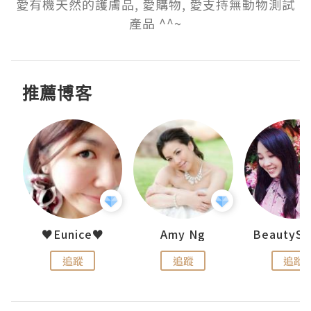
愛有機天然的護膚品, 愛購物, 愛支持無動物測試
產品 ^^~
推薦博客
h 夏沫
♥Eunice♥
Amy Ng
追蹤
追蹤
追蹤