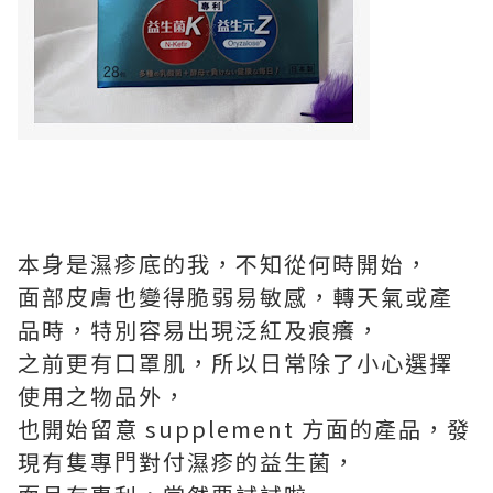
本⾝是濕疹底的我，不知從何時開始，
⾯部⽪膚也變得脆弱易敏感，轉天氣或產
品時，特別容易出現泛紅及痕癢，
之前更有⼝罩肌，所以⽇常除了⼩⼼選擇
使⽤之物品外，
也開始留意 supplement ⽅⾯的產品，發
現有隻專⾨對付濕疹的益⽣菌，