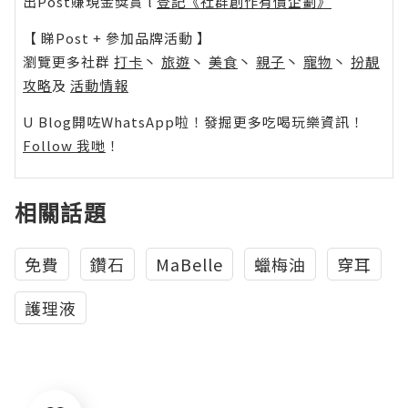
出Post賺現金獎賞 l
登記《社群創作有價企劃》
【 睇Post + 參加品牌活動 】
瀏覽更多社群
打卡
丶
旅遊
丶
美食
丶
親子
丶
寵物
丶
扮靚
攻略
及
活動情報
U Blog開咗WhatsApp啦！發掘更多吃喝玩樂資訊！
Follow 我哋
！
相關話題
免費
鑽石
MaBelle
蠟梅油
穿耳
護理液