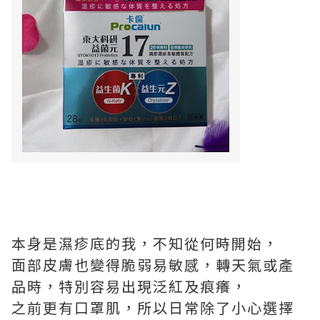
本⾝是濕疹底的我，不知從何時開始，
⾯部⽪膚也變得脆弱易敏感，轉天氣或產
品時，特別容易出現泛紅及痕癢，
之前更有⼝罩肌，所以⽇常除了⼩⼼選擇