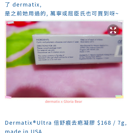
了 dermatix,
是之前她用過的, 萬寧或屈臣氏也可買到呀~
Dermatix®Ultra 倍舒痕去疤凝膠 $168 / 7g,
made in USA,