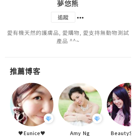
夢悠熊
追蹤
愛有機天然的護膚品, 愛購物, 愛支持無動物測試
產品 ^^~
推薦博客
h 夏沫
♥Eunice♥
Amy Ng