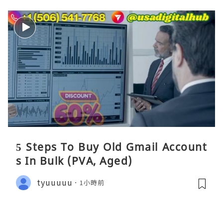
5 Steps To Buy Old Gmail Account
s In Bulk (PVA, Aged)
tyuuuuu
1小時前