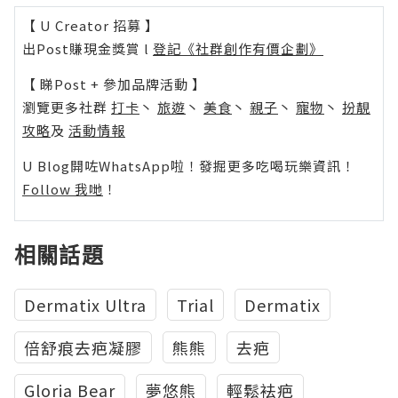
【 U Creator 招募 】
出Post賺現金獎賞 l
登記《社群創作有價企劃》
【 睇Post + 參加品牌活動 】
瀏覽更多社群
打卡
丶
旅遊
丶
美食
丶
親子
丶
寵物
丶
扮靚
攻略
及
活動情報
U Blog開咗WhatsApp啦！發掘更多吃喝玩樂資訊！
Follow 我哋
！
相關話題
Dermatix Ultra
Trial
Dermatix
倍舒痕去疤凝膠
熊熊
去疤
Gloria Bear
夢悠熊
輕鬆袪疤