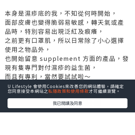
本⾝是濕疹底的我，不知從何時開始，
⾯部⽪膚也變得脆弱易敏感，轉天氣或產
品時，特別容易出現泛紅及痕癢，
之前更有⼝罩肌，所以⽇常除了⼩⼼選擇
使⽤之物品外，
也開始留意 supplement ⽅⾯的產品，發
現有隻專⾨對付濕疹的益⽣菌，
⽽且有專利，當然要試試啦～
U Lifestyle 會使用Cookies來改善您的網站體驗，請確定
您同意接受本網站之
私隱政策和使用條款
才可繼續瀏覽。
我已閱讀及同意