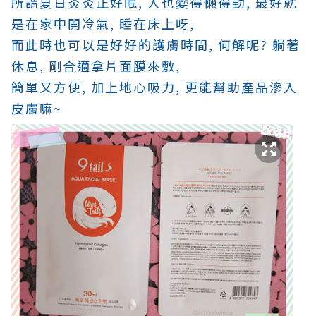
所謂夏日炎炎正好眠, 人也變得懶得動, 最好就
是在家中開冷氣, 睡在床上呀,
而此時也可以是好好的護膚時間, 何解呢? 躺著
休息, 剛合適拿片面膜來敷,
簡單又方便, 加上地心吸力, 更能幫助產品滲入
皮膚嘛~