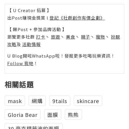
【 U Creator 招募 】
出Post賺現金獎賞 l
登記《社群創作有價企劃》
【 睇Post + 參加品牌活動 】
瀏覽更多社群
打卡
丶
旅遊
丶
美食
丶
親子
丶
寵物
丶
扮靚
攻略
及
活動情報
U Blog開咗WhatsApp啦！發掘更多吃喝玩樂資訊！
Follow 我哋
！
相關話題
mask
網購
9tails
skincare
Gloria Bear
面膜
熊熊
30 毫克精華液的面膜