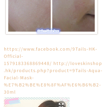
https://www.facebook.com/9Tails-HK-
Official-
1579183368869448/
http://loveskinshop
.hk/products.php?product=9Tails-Aqua-
Facial-Mask-
%E7%B2%BE%E8%8F%AF%E6%B6%B2-
30ml