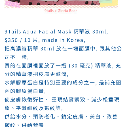
9Tails Aqua Facial Mask 精華液 30ml,
$350 / 10 片, made in Korea,
把高濃縮精華 30ml 放在一塊面膜中,
跟其他公
司不一樣,
真的在面膜裡面放了一瓶 (30 毫克) 精華液, 充
分的精華液把皮膚更滋潤,
水解膠原蛋白是特別重要的成分之一,
是補充體
內的膠原蛋白量,
使皮膚恢復彈性、 重現結實緊致、減少松垂現
象、平滑細紋及皺紋等,
供給水分
、
預防老化
、
鎮定皮膚
、
美白
、
改善
皺紋
、
供給營養