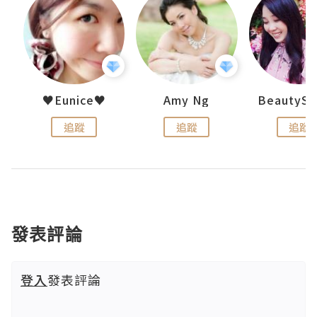
h 夏沫
♥Eunice♥
Amy Ng
追蹤
追蹤
追蹤
發表評論
登入
發表評論