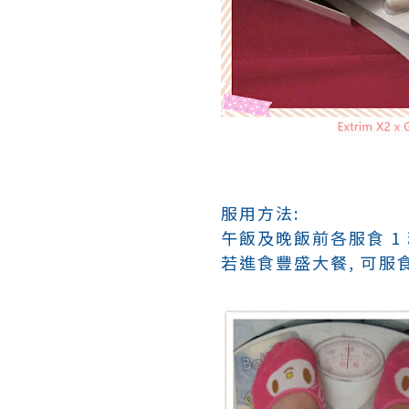
服用方法:
午飯及晚飯前各服食 1 粒
若進食豐盛大餐, 可服食