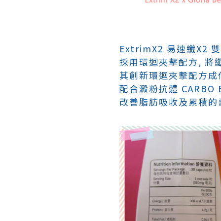
ExtrimX2 易速纖X2 雙效
採用環迴夾擊配方, 將
其創新環迴夾擊配方成份天
配合澱粉抗體 CARBO
改善脂肪吸收及累積的