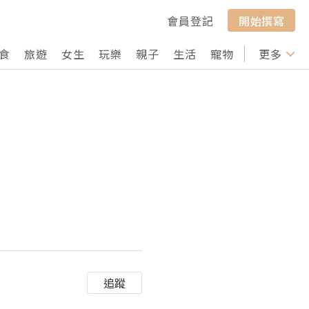
會員登記
開始撰寫
食
旅遊
女生
玩樂
親子
生活
寵物
行山
更多
打卡
追蹤