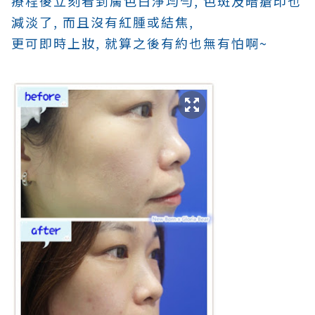
療程後立刻看到膚色白淨均勻, 色斑及暗瘡印也
減淡了, 而且沒有紅腫或結焦,
更可即時上妝, 就算之後有約也無有怕啊~