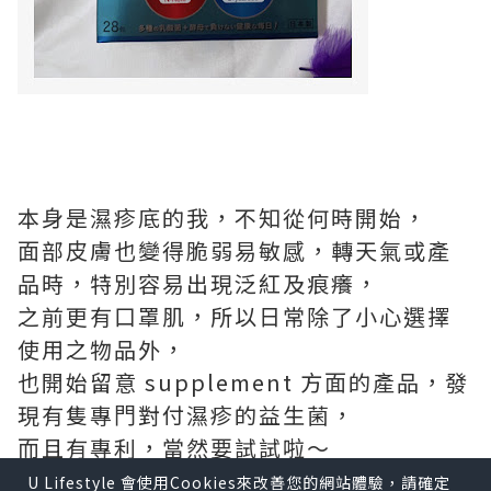
本⾝是濕疹底的我，不知從何時開始，
⾯部⽪膚也變得脆弱易敏感，轉天氣或產
品時，特別容易出現泛紅及痕癢，
之前更有⼝罩肌，所以⽇常除了⼩⼼選擇
使⽤之物品外，
也開始留意 supplement ⽅⾯的產品，發
現有隻專⾨對付濕疹的益⽣菌，
⽽且有專利，當然要試試啦～
U Lifestyle 會使用Cookies來改善您的網站體驗，請確定