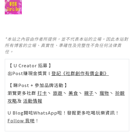
*本站之內容由作者所提供，並不代表本站的立場。因此本站對
所有博客的立場、真實性、準確性及完整性不負任何法律責
任。
【 U Creator 招募 】
出Post賺現金獎賞 l
登記《社群創作有價企劃》
【 睇Post + 參加品牌活動 】
瀏覽更多社群
打卡
丶
旅遊
丶
美食
丶
親子
丶
寵物
丶
扮靚
攻略
及
活動情報
U Blog開咗WhatsApp啦！發掘更多吃喝玩樂資訊！
Follow 我哋
！