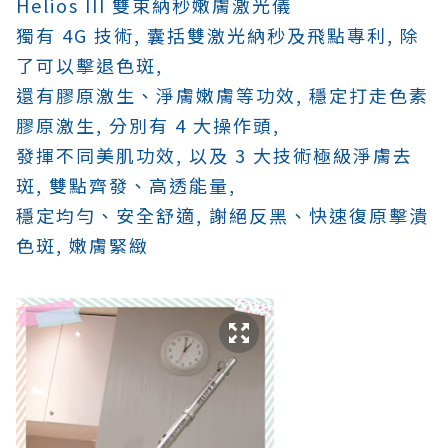
Helios III 雙束納秒嫩膚激光儀
獨有 4G 技術, 囊括雙激光納秒及飛點專利, 除
了可以擊退色斑,
還有膠原激生、淨膚嫩膚等功效,
穩定打走色素
膠原激生,
分別有 4 大操作頭,
發揮不同美肌功效,
以及 3 大技術極級淨膚去
斑, 雙點齊發、高透能量,
穩定均勻、安全舒適,
謝絕反黑、快速復原
擊潰
色斑,
嫩膚緊緻