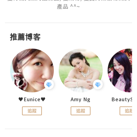
產品 ^^~
推薦博客
h 夏沫
♥Eunice♥
Amy Ng
追蹤
追蹤
追蹤