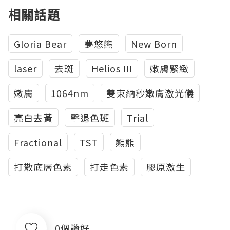
相關話題
Gloria Bear
夢悠熊
New Born
laser
去斑
Helios III
嫩膚緊緻
嫩膚
1064nm
雙束納秒嫩膚激光儀
亮白去黃
擊退色斑
Trial
Fractional
TST
熊熊
打散底層色素
打走色素
膠原激生
0個讚好