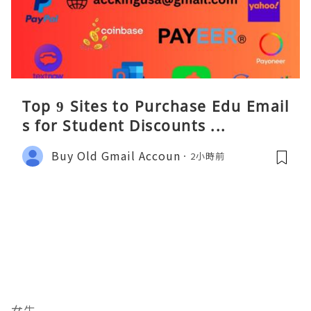
Top 9 Sites to Purchase Edu Email
s for Student Discounts ...
Buy Old Gmail Accoun
2小時前
女生