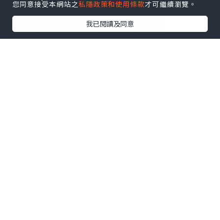
您同意接受本網站之
私隱政策和使用條款
才可繼續瀏覽。
我已閱讀及同意
卡倫東⼤科研 17 益菌元 (2g x 28 包 /