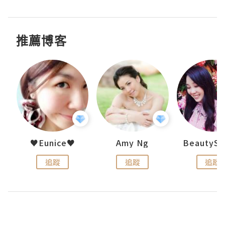
推薦博客
h 夏沫
♥Eunice♥
Amy Ng
追蹤
追蹤
追蹤