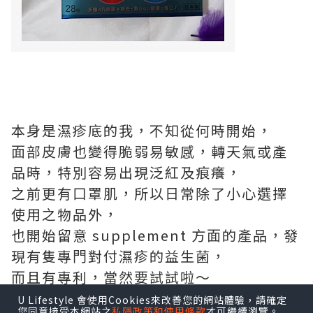
本⾝是濕疹底的我，不知從何時開始，
⾯部⽪膚也變得脆弱易敏感，轉天氣或產
品時，特別容易出現泛紅及痕癢，
之前更有⼝罩肌，所以⽇常除了⼩⼼選擇
使⽤之物品外，
也開始留意 supplement ⽅⾯的產品，發
現有隻專⾨對付濕疹的益⽣菌，
⽽且有專利，當然要試試啦～
U Lifestyle 會使用Cookies來改善您的網站體驗，請確定
您同意接受本網站之
私隱政策和使用條款
才可繼續瀏覽。