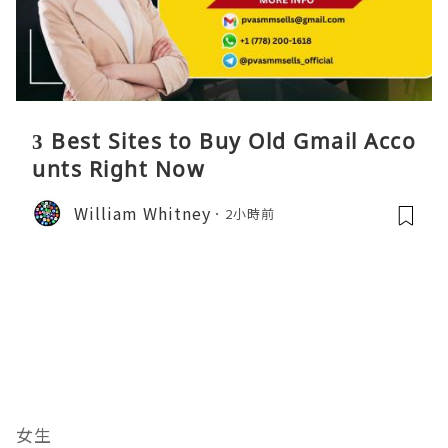
3 Best Sites to Buy Old Gmail Acco
unts Right Now
William Whitney
2小時前
女生