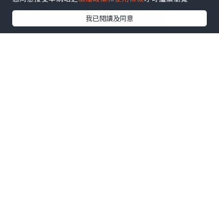
我已閱讀及同意
卡倫東⼤科研 17 益菌元 (2g x 28 包 /