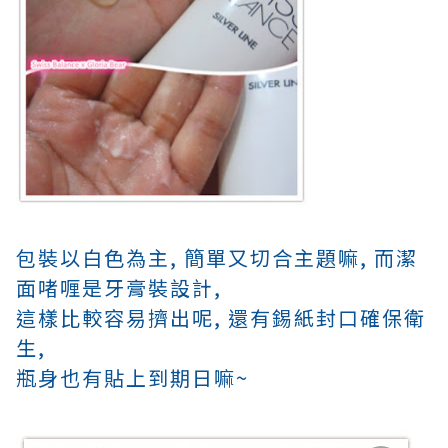
包裝以白色為主, 簡單又切合主題嘛, 而
潔
面啫喱是牙膏裝設計,
這樣比較容易擠出呢,
還有錫紙封口確保衛
生,
瓶身也有貼上到期日嘛~