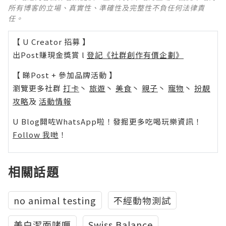
所有博客的立場、真實性、準確性及完整性不負任何法律責
任。
【 U Creator 招募 】
出Post賺現金獎賞 l
登記《社群創作有價企劃》
【 睇Post + 參加品牌活動 】
瀏覽更多社群
打卡
丶
旅遊
丶
美食
丶
親子
丶
寵物
丶
扮靚
攻略
及
活動情報
U Blog開咗WhatsApp啦！發掘更多吃喝玩樂資訊！
Follow 我哋
！
相關話題
no animal testing
不經動物測試
美白潔面啫喱
Swiss Balance