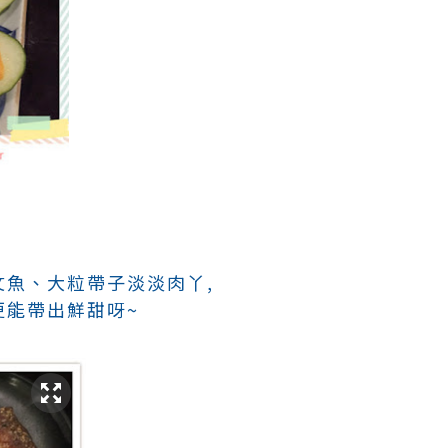
文魚、大粒帶子淡淡肉丫,
更能帶出鮮甜呀~