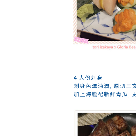
4 人份刺身
刺身色澤油潤, 厚切三
加上海膽配新鮮青瓜, 