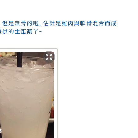
 但是無骨的啦, 估計是雞肉與軟骨混合而成,
提供的生蛋漿丫~