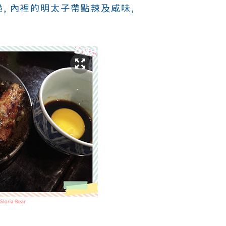
脆, 內裡的明太子帶點辣及咸味,