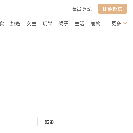
會員登記
開始撰寫
食
旅遊
女生
玩樂
親子
生活
寵物
行山
更多
打卡
追蹤