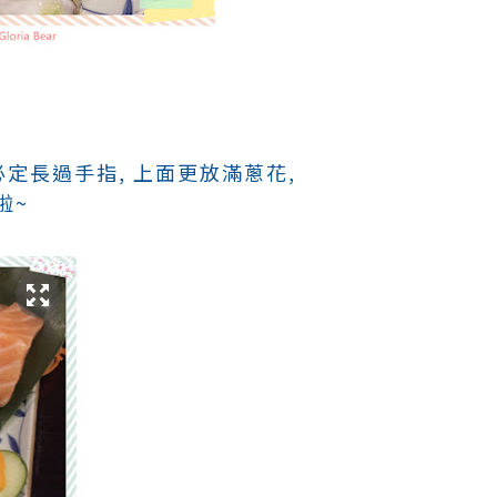
必定長過手指, 上面更放滿蔥花,
啦~