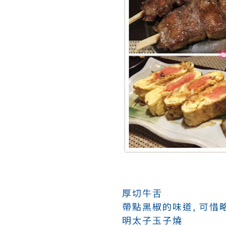
厚切牛舌
帶點黑椒的味道, 可惜
明太子玉子燒