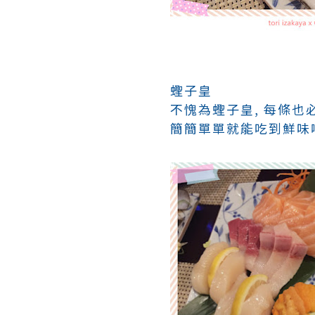
蟶子皇
不愧為
蟶子皇, 每條也
簡簡單單就能吃到鮮味