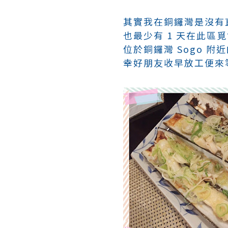
其實我在銅鑼灣是沒有直
也最少有 1 天在此區
位於銅鑼灣 Sogo 附
幸好朋友收早放工便來等