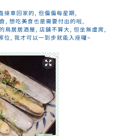
接車回家的, 但偏偏每星期,
覓食, 想吃美食也是需要付出的啦,
近的鳥居居酒屋, 店舖不算大, 但坐無虛席,
位, 我才可以一到步就能入座囉~