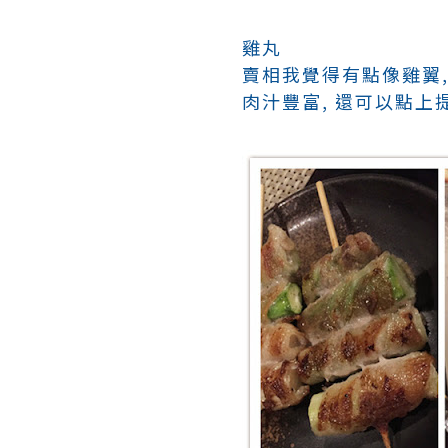
雞丸
賣相我覺得有點像雞翼,
肉汁豐富, 還可以點上