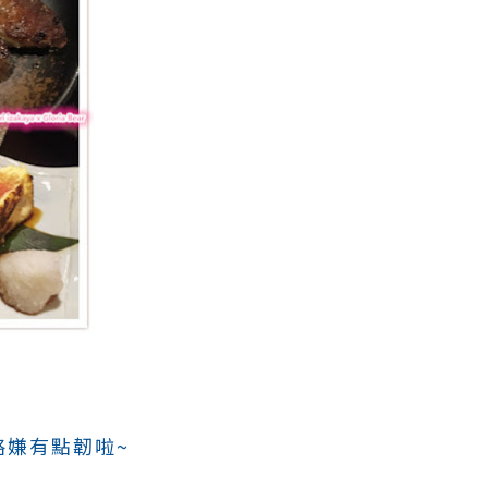
略嫌有點韌啦~