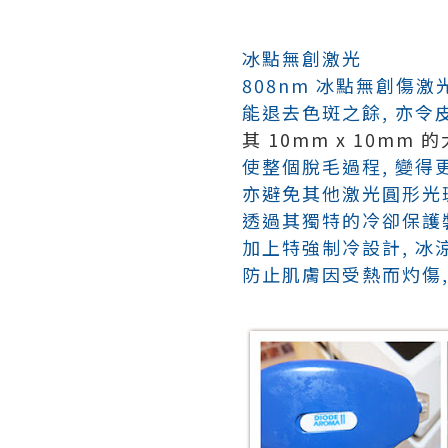
冰點無創激光
808nm 冰點無創傷激
能退去色斑之餘,
亦令
其 10mm x 10mm 
使整個脫毛過程,
變得
亦避免其他激光圓形光
透過其獨特的冷卻保護
加上特強制冷設計,
冰
防止肌膚因受熱而灼傷