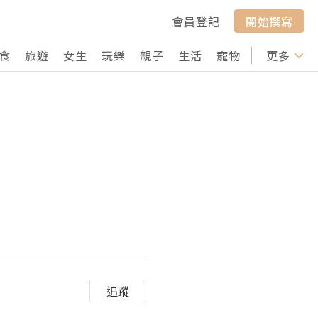
會員登記
開始撰寫
食
旅遊
女生
玩樂
親子
生活
寵物
行山
更多
打卡
追蹤