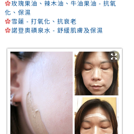
✿
玫瑰果油
、辣木油
、牛油果油 - 抗氧
化
、保濕
✿
雪蓮 - 打氧化
、抗衰老
✿
諾登奧磺泉水 - 舒緩肌膚及保濕