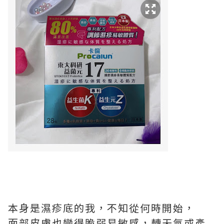
本⾝是濕疹底的我，不知從何時開始，
⾯部⽪膚也變得脆弱易敏感，轉天氣或產