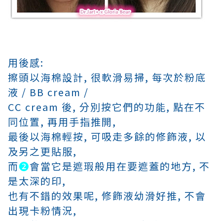
用後感:
擦頭以海棉設計, 很軟滑易掃,
每次於粉底
液 / BB cream /
CC cream 後,
分別按它們的功能,
點在不
同位置, 再用手指推開,
最後以海棉輕按,
可吸走多餘的
修飾液,
以
及另之更貼服,
而
❷
會當它是遮瑕般
用在要遮蓋的地方,
不
是太深的印,
也有不錯的效果呢,
修飾液幼滑好推,
不會
出現卡粉情況,