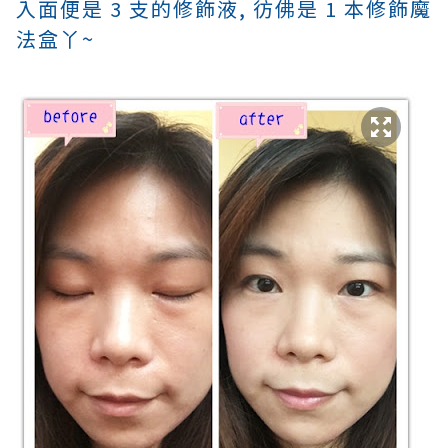
入面便是 3 支的
修飾液,
彷佛是 1 本修飾魔
法盒丫~