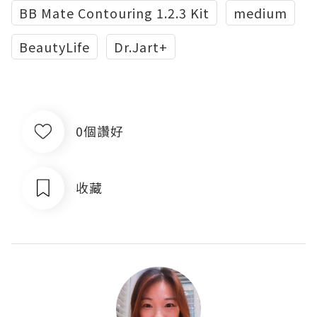
BB Mate Contouring 1.2.3 Kit
medium
BeautyLife
Dr.Jart+
0個讚好
收藏