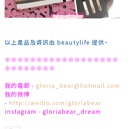
以上產品及資訊由 beautylife 提供~
※※※※※※※※※※※※※※※※※※
※※※※※※※※
我的電郵 -
gloria_bear@hotmail.com
我的微博
-
http://weibo.com/gloriabear
instagram - gloriabear_dream