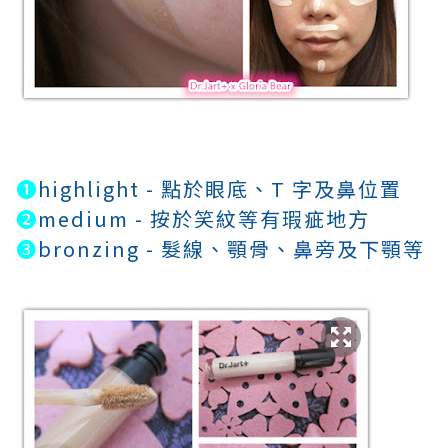
❶
highlight - 點於眼底
、T 字及鼻位置
❷
medium - 按於笑紋等有瑕疵地方
❸
bronzing - 髮線
、
顎骨
、鼻旁及下顎等