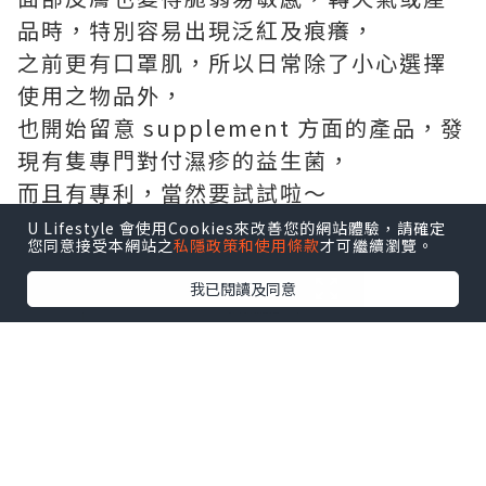
品時，特別容易出現泛紅及痕癢，
之前更有⼝罩肌，所以⽇常除了⼩⼼選擇
使⽤之物品外，
也開始留意 supplement ⽅⾯的產品，發
現有隻專⾨對付濕疹的益⽣菌，
⽽且有專利，當然要試試啦～
U Lifestyle 會使用Cookies來改善您的網站體驗，請確定
您同意接受本網站之
私隱政策和使用條款
才可繼續瀏覽。
我已閱讀及同意