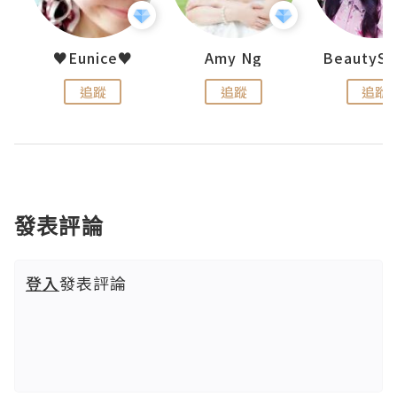
h 夏沫
♥Eunice♥
Amy Ng
追蹤
追蹤
追蹤
發表評論
登入
發表評論