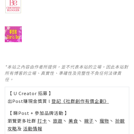
*本站之內容由作者所提供，並不代表本站的立場。因此本站對
所有博客的立場、真實性、準確性及完整性不負任何法律責
任。
【 U Creator 招募 】
出Post賺現金獎賞 l
登記《社群創作有價企劃》
【 睇Post + 參加品牌活動 】
瀏覽更多社群
打卡
丶
旅遊
丶
美食
丶
親子
丶
寵物
丶
扮靚
攻略
及
活動情報