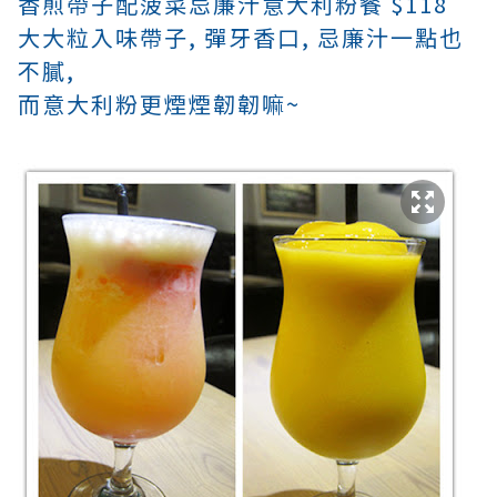
香煎帶子配菠菜忌廉汁意大利粉餐 $118
大大粒入味帶子,
彈牙香口, 忌廉汁一點也
不膩,
而意大利粉更煙煙韌韌嘛~