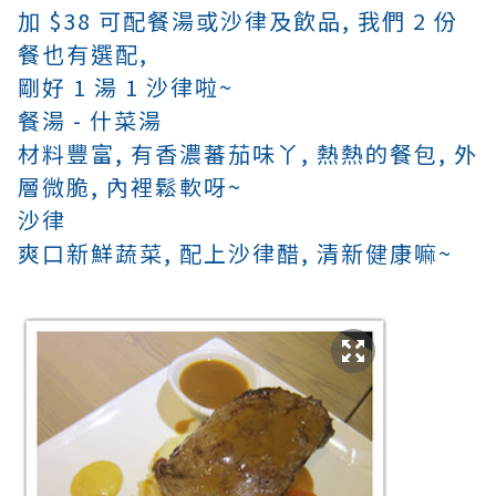
加 $38 可配餐湯或沙律及飲品, 我們 2 份
餐也有選配,
剛好 1 湯 1 沙律啦~
餐湯 - 什菜湯
材料豐富, 有香濃蕃茄味丫, 熱熱的餐包, 外
層微脆, 內裡鬆軟呀~
沙律
爽口新鮮蔬菜, 配上沙律醋, 清新健康嘛~