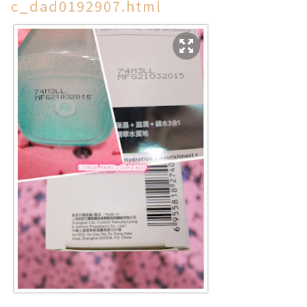
c_dad0192907.html