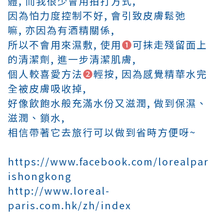
體,
而我很少會用拍打方式,
因為怕力度控制不好,
會引致皮膚鬆弛
嘛,
亦因為有酒
精關係,
所以不會用來濕敷, 使用
➊
可抹走殘留面上
的清潔劑, 進一步清潔肌膚,
個人較喜愛方法
➋
輕按, 因為感覺
精華水完
全被皮膚吸收掉,
好像飲飽水般充滿水份又滋潤, 做到保濕
、
滋潤
、鎖水,
相信帶著它去旅行可以做到省時方便呀~
https://www.facebook.com/lorealpar
ishongkong
http://www.loreal-
paris.com.hk/zh/index