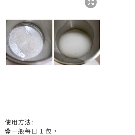
使⽤⽅法:
✿⼀般每⽇ 1 包，