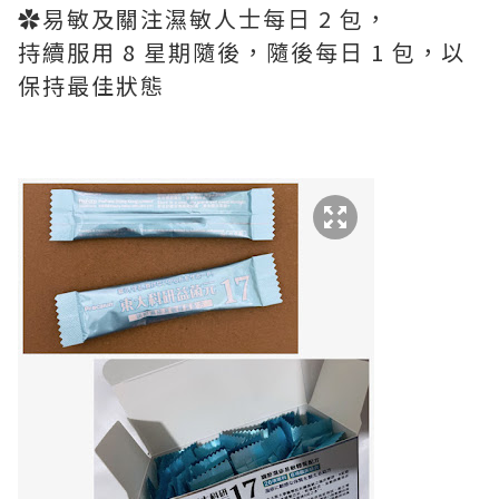
✿易敏及關注濕敏⼈⼠每⽇ 2 包，
持續服⽤ 8 星期隨後，隨後每⽇ 1 包，以
保持最佳狀態