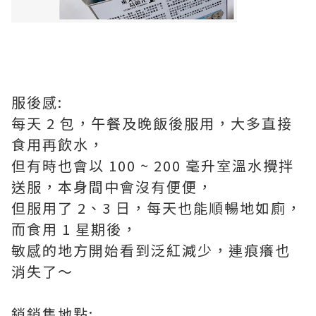
服後感:
每天 2 包，午餐及晚飯後服⽤，⼤多直接
食⽤再飲⽔，
但有時也會以 100 ~ 200 毫升室溫⽔攪拌
送服，本⾝間中會沒有便便，
但服⽤了 2、3 ⽇，每天也能順暢地如廁，
⽽食⽤ 1 星期後，
敏感的地⽅開始看到泛紅減少，連痕癢也
消失了～
銷銷售地點: