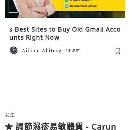
3 Best Sites to Buy Old Gmail Acco
unts Right Now
William Whitney
2小時前
女生
★ 調節濕疹易敏體質 - Carun