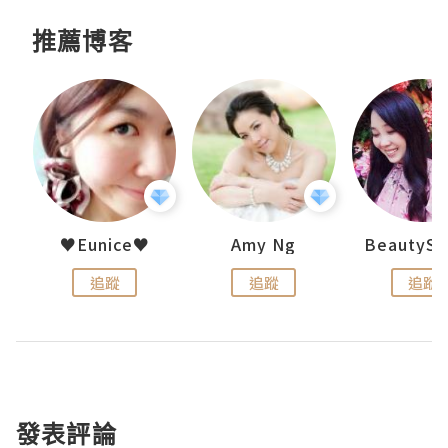
推薦博客
h 夏沫
♥Eunice♥
Amy Ng
追蹤
追蹤
追蹤
發表評論