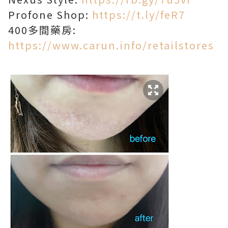
Profone Shop:
https://t.ly/feR7
400多間藥房:
https://www.carun.info/retailstores