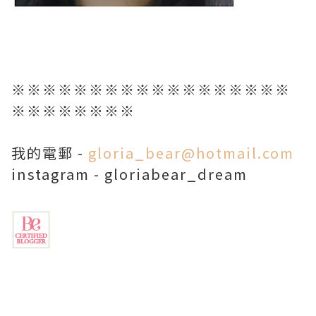
※※※※※※※※※※※※※※※※※※
※※※※※※※※
我的電郵 -
gloria_bear@hotmail.com
instagram - gloriabear_dream