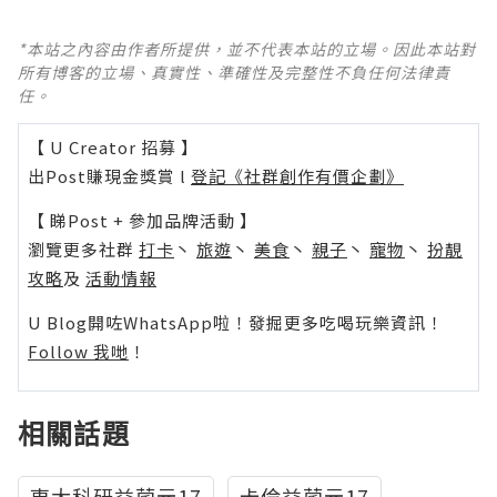
*本站之內容由作者所提供，並不代表本站的立場。因此本站對
所有博客的立場、真實性、準確性及完整性不負任何法律責
任。
【 U Creator 招募 】
出Post賺現金獎賞 l
登記《社群創作有價企劃》
【 睇Post + 參加品牌活動 】
瀏覽更多社群
打卡
丶
旅遊
丶
美食
丶
親子
丶
寵物
丶
扮靚
攻略
及
活動情報
U Blog開咗WhatsApp啦！發掘更多吃喝玩樂資訊！
Follow 我哋
！
相關話題
東大科研益菌元17
卡倫益菌元17