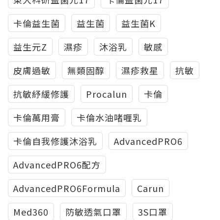
卡倫益生菌
益生菌
益生菌K
益生元Z
濕疹
沐浴乳
敏感
皮膚過敏
無類固醇
濕疹救星
抗敏
抗敏紓緩修護
Procalun
卡倫
卡倫萬用膏
卡倫水油啫喱乳
卡倫自我修護沐浴乳
AdvancedPRO6
AdvancedPRO6配方
AdvancedPRO6Formula
Carun
Med360
防敏透氣口罩
3S口罩