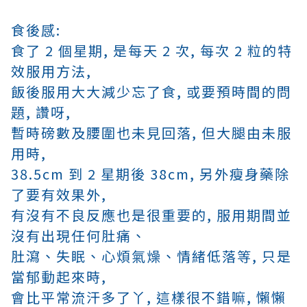
食後感:
食了 2 個星期, 是每天 2 次, 每次 2 粒的特
效服用方法,
飯後服用大大減少忘了食, 或要預時間的問
題, 讚呀,
暫時磅數及腰圍也未見回落, 但大腿由未服
用時,
38.5cm 到 2 星期後 38cm, 另外瘦身藥除
了要有效果外,
有沒有不良反應也是很重要的, 服用期間
並
沒有出現任何肚痛、
肚瀉、失眠、心煩氣燥
、情緒低落
等, 只是
當郁動起來時,
會比平常流汗多了丫, 這樣很不錯嘛, 懶懶