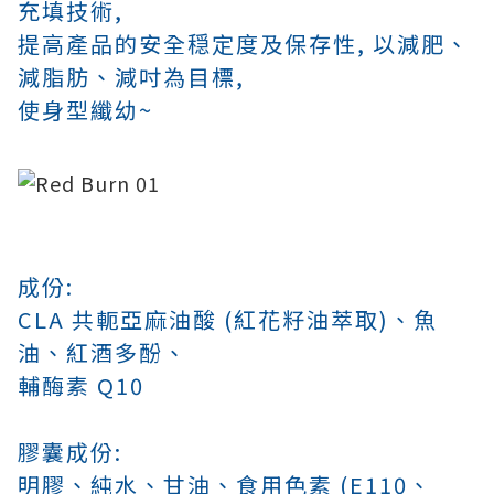
充填技術,
提高產品的安全穏定度及保存性,
以減肥、
減脂肪、減吋為目標,
使身型纖幼~
成份:
CLA 共軛亞麻油酸 (紅花籽油萃取)
、魚
油、紅酒多酚、
輔酶素 Q10
膠囊成份:
明膠
、純水
、甘油
、食用色素 (E110
、