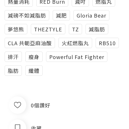
熱量消耗
RED Burn
減吋
燃脂丸
減磅不如減脂肪
減肥
Gloria Bear
夢悠熊
THEZTYLE
TZ
減脂肪
CLA 共軛亞麻油酸
火紅燃脂丸
RB510
排汗
瘦身
Powerful Fat Fighter
脂肪
纖體
0個讚好
收藏