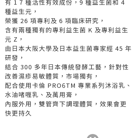
有 1 7 種活性有效成份，9 種益⽣菌和 4
種益⽣元，
榮獲 26 項專利及 6 項臨床研究，
含有兩種獨有的專利益⽣菌 K 及專利益⽣
元 Z，
由⽇本⼤阪⼤學及⽇本益⽣菌專家經 45 年
研發，
結合 300 多年⽇本傳統發酵⼯藝，針對性
改善濕疹易敏體質，市場獨有，
配合使⽤卡倫 PRO6TM 專業系列沐浴乳、
⽔油啫喱乳、及萬⽤膏，
內服外⽤，雙管齊下調理體質，效果會更
快更持久