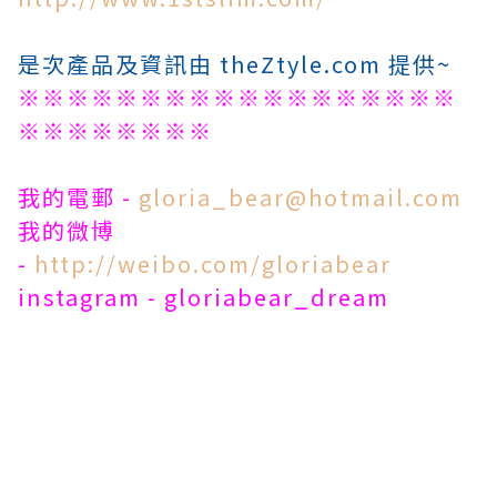
是次產品及資訊由 theZtyle.com 提供~
※※※※※※※※※※※※※※※※※※
※※※※※※※※
我的電郵 -
gloria_bear@hotmail.com
我的微博
-
http://weibo.com/gloriabear
instagram - gloriabear_dream