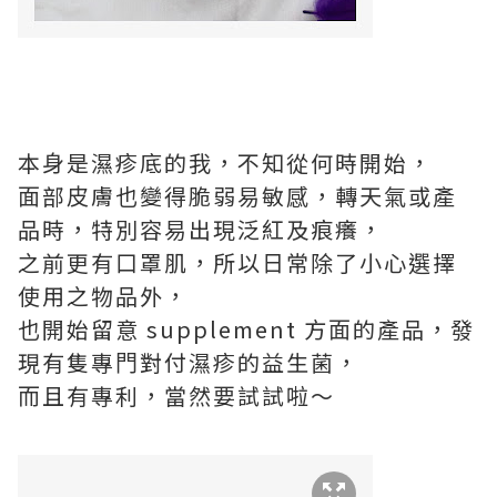
本⾝是濕疹底的我，不知從何時開始，
⾯部⽪膚也變得脆弱易敏感，轉天氣或產
品時，特別容易出現泛紅及痕癢，
之前更有⼝罩肌，所以⽇常除了⼩⼼選擇
使⽤之物品外，
也開始留意 supplement ⽅⾯的產品，發
現有隻專⾨對付濕疹的益⽣菌，
⽽且有專利，當然要試試啦～