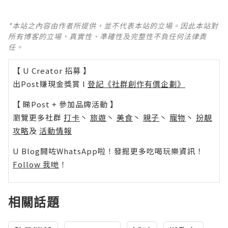
*本站之內容由作者所提供，並不代表本站的立場。因此本站對
所有博客的立場、真實性、準確性及完整性不負任何法律責
任。
【 U Creator 招募 】
出Post賺現金獎賞 l
登記《社群創作有價企劃》
【 睇Post + 參加品牌活動 】
瀏覽更多社群
打卡
丶
旅遊
丶
美食
丶
親子
丶
寵物
丶
扮靚
攻略
及
活動情報
U Blog開咗WhatsApp啦！發掘更多吃喝玩樂資訊！
Follow 我哋
！
相關話題