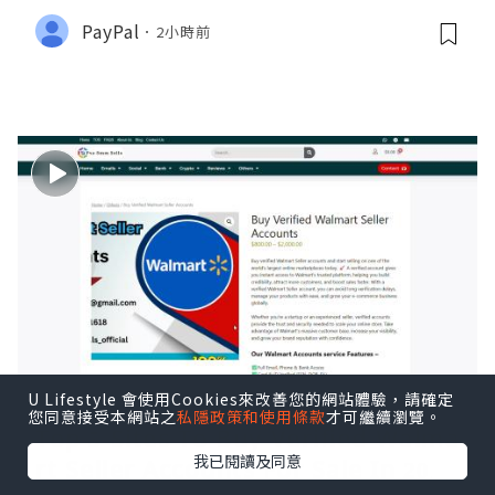
PayPal
2小時前
U Lifestyle 會使用Cookies來改善您的網站體驗，請確定
您同意接受本網站之
私隱政策和使用條款
才可繼續瀏覽。
Top 5 Sites To Buy Verified Walma
我已閱讀及同意
rt Seller Accounts For Sale In 2026