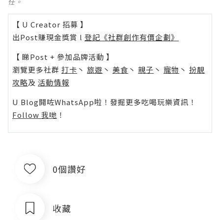
任。
【 U Creator 招募 】
出Post賺現金獎賞 l
登記《社群創作有價企劃》
【 睇Post + 參加品牌活動 】
瀏覽更多社群
打卡
丶
旅遊
丶
美食
丶
親子
丶
寵物
丶
扮靚
攻略
及
活動情報
U Blog開咗WhatsApp啦！發掘更多吃喝玩樂資訊！
Follow 我哋
！
0個讚好
收藏