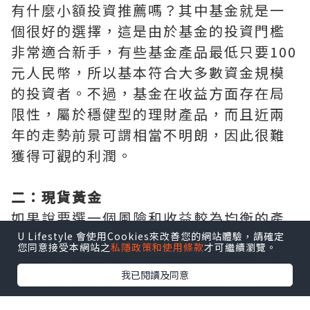
有什麼小額投資推薦嗎？其中基金就是一
個很好的選擇，這是由於基金的投資門檻
非常適合新手，有些基金產品最低只要100
元人民幣，所以基本符合大多數資金規模
的投資者。不過，基金在收益方面存在局
限性，屬於穩健型的理財產品，而且近兩
年的走勢前景可謂相當不明朗，因此很難
獲得可觀的利潤。
二：現貨黃金
如果說要選一個風險和收益較為均衡的產
品，那麼現貨黃金必然是金融市場當中的
U Lifestyle 會使用Cookies來改善您的網站體驗，請確定
您同意接受本網站之
私隱政策和使用條款
才可繼續瀏覽。
佼佼者，所以有什麼小額投資推薦嗎？入
我已閱讀及同意
市要求不高的現貨黃金同樣值得我們優先
考慮。現貨黃金的投資門檻通常不會超過