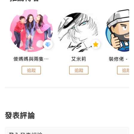
點滴
儍媽媽與兩隻小魔怪之家
艾米莉
追蹤
追蹤
追蹤
發表評論