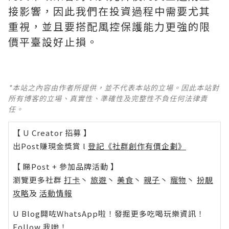
接影響，因此我們在投資過程中需要尤其
重視，並且要搭配風控保護能力更強的限
價平臺設好止損。
*本站之內容由作者所提供，並不代表本站的立場。因此本站對
所有博客的立場、真實性、準確性及完整性不負任何法律責
任。
【 U Creator 招募 】
出Post賺現金獎賞 l
登記《社群創作有價企劃》
【 睇Post + 參加品牌活動 】
瀏覽更多社群
打卡
丶
旅遊
丶
美食
丶
親子
丶
寵物
丶
扮靚
攻略
及
活動情報
U Blog開咗WhatsApp啦！發掘更多吃喝玩樂資訊！
Follow 我哋
！