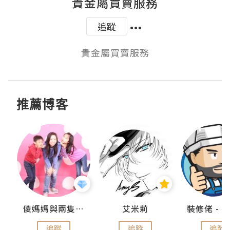
貴金屬買賣服務
追蹤
貴金屬買賣服務
推薦博客
點滴
儍媽媽與兩隻小魔怪之家
艾米莉
追蹤
追蹤
追蹤