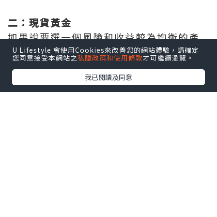
二：現貨黃金
如果說要選一個風險和收益較為均衡的產
品，那麼現貨黃金必然是金融市場當中的
U Lifestyle 會使用Cookies來改善您的網站體驗，請確定
您同意接受本網站之
私隱政策和使用條款
才可繼續瀏覽。
佼佼者，所以有什麼小額投資推薦嗎？入
我已閱讀及同意
市要求不高的現貨黃金同樣值得我們優先
考慮。現貨黃金的投資門檻通常不會超過
200美元，如果是使用0.01手可交易的迷你
帳戶，那麼更是低至30美元便可入市操
作，而且還有實現以小博大的機會。
三：外匯
和現貨黃金在交易規則上有點相似的外
匯，也是有什麼小額投資推薦嗎的選擇之
一，因為外匯投資的手數範圍可以很低，