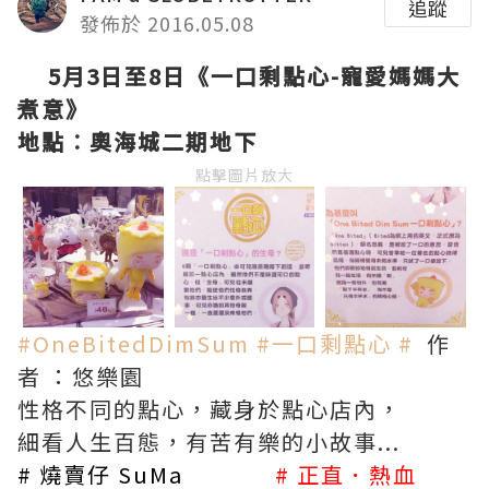
追蹤
發佈於 2016.05.08
5月3日至8日
《一口剩點心-寵愛媽媽大
煮意》
地點︰奧海城二期地下
點擊圖片放大
‪#‎OneBitedDimSum‬
‪#‎一口剩點心‬
‪#
作
者 ：悠樂園
性格不同的點心，藏身於點心店內，
細看人生百態，有苦有樂的小故事...
# 燒賣仔 SuMa
# 正直．熱血