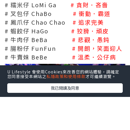
# 糯米仔 LoMi Ga
# 貪財．吝嗇
# 叉包仔 ChaBo
# 衝動．霸道
# 鳳爪仔 Chao Chao
# 追求完美
# 蝦餃仔 HaGo
# 狡猾．頑皮
# 牛肉仔 BeBa
# 悲觀．愚鈍
# 腸粉仔 FunFun
# 開朗，笑面迎人
# 牛賣妹 BeBe
# 溫柔．公仔病
U Lifestyle 會使用Cookies來改善您的網站體驗，請確定
您同意接受本網站之
私隱政策和使用條款
才可繼續瀏覽。
我已閱讀及同意