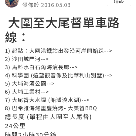
追蹤
發佈於 2016.05.03
大圍至大尾督單車路
線：
1) 起點：大圍港鐡站出發沿河岸開始踩-->
2) 沙田城門河-->
3) 馬料水白石角海濱長廊-->
4) 科學園 (遠望觀音像及比華利山別墅)-->
5) 大埔海濱公園-->
6) 大埔工業村-->
7) 大尾督大水壩 (船灣淡水湖)-->
8) 巴希雅海灣重慶燒烤- 大美督BBQ
總長度 (單程由大圍至大尾督)
24公里
時間2小時30分鐘