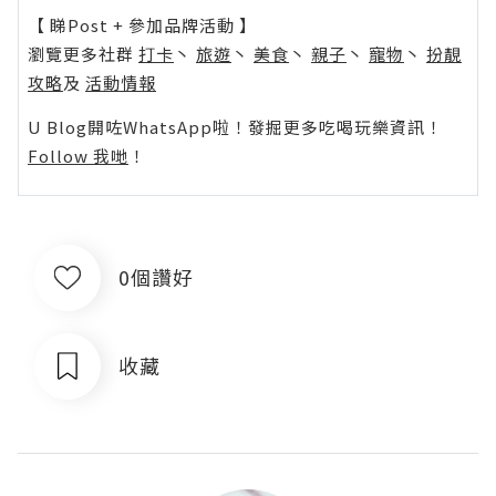
【 睇Post + 參加品牌活動 】
瀏覽更多社群
打卡
丶
旅遊
丶
美食
丶
親子
丶
寵物
丶
扮靚
攻略
及
活動情報
U Blog開咗WhatsApp啦！發掘更多吃喝玩樂資訊！
Follow 我哋
！
0個讚好
收藏