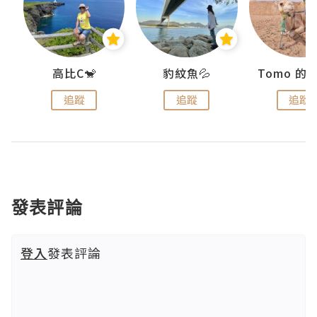
)
高比C🐒
豹紋魚💦
追蹤
追蹤
追蹤
發表評論
登入
發表評論