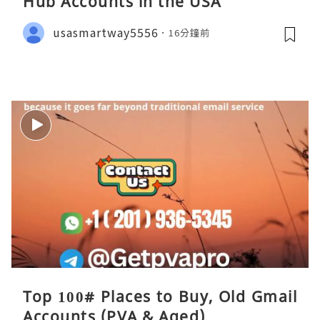
Hub Accounts in the USA
usasmartway5556
16分鐘前
Top 100# Places to Buy, Old Gmail
Accounts (PVA & Aged)