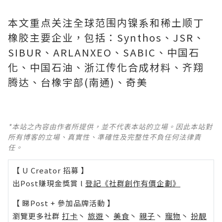
本文重点关注全球范围内镍系和稀土顺丁
橡胶主要企业，包括：Synthos、JSR、
SIBUR、ARLANXEO、SABIC、中国石
化、中国石油、浙江传化合成材料、齐翔
腾达、台橡宇部(南通)、奇美
*本站之內容由作者所提供，並不代表本站的立場。因此本站對
所有博客的立場、真實性、準確性及完整性不負任何法律責
任。
【 U Creator 招募 】
出Post賺現金獎賞 l
登記《社群創作有價企劃》
【 睇Post + 參加品牌活動 】
瀏覽更多社群
打卡
丶
旅遊
丶
美食
丶
親子
丶
寵物
丶
扮靚