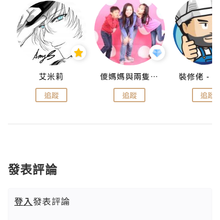
點滴
艾米莉
儍媽媽與兩隻小魔怪之家
追蹤
追蹤
追蹤
發表評論
登入
發表評論