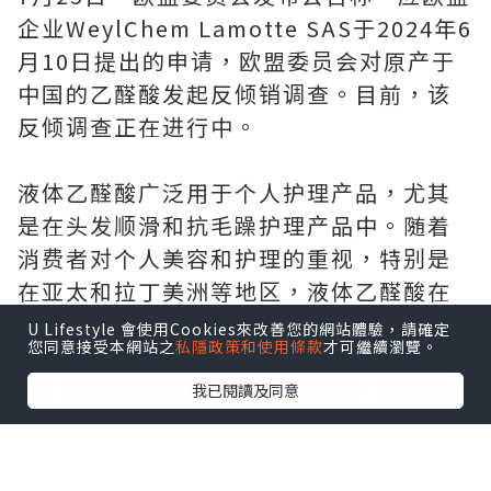
企业WeylChem Lamotte SAS于2024年6
月10日提出的申请，欧盟委员会对原产于
中国的乙醛酸发起反倾销调查。目前，该
反倾调查正在进行中。
液体乙醛酸广泛用于个人护理产品，尤其
是在头发顺滑和抗毛躁护理产品中。随着
消费者对个人美容和护理的重视，特别是
在亚太和拉丁美洲等地区，液体乙醛酸在
护发配方中的需求逐渐上升。液体乙醛酸
U Lifestyle 會使用Cookies來改善您的網站體驗，請確定
您同意接受本網站之
私隱政策和使用條款
才可繼續瀏覽。
也是合成多种药物（如抗生素和心血管药
物）的重要中间体。全球范围内，老龄化
我已閱讀及同意
人口和医疗需求的增长推动了制药行业的
发展，进而促进了对液体乙醛酸的需求。