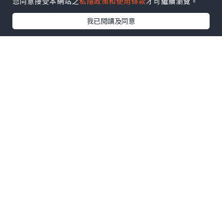
您同意接受本網站之
私隱政策和使用條款
才可繼續瀏覽。
•7種礦物質：碘、鎂、銅、硒、鉬、鉻、
我已閱讀及同意
鋅
•β-胡蘿蔔素
補充膳食中不足的維他命及礦物質。
維他命C、β-胡蘿蔔素及生物素，幫助維持
皮膚健康。
維他命B雜，有助提供身體所需能量
含抗氧化營養素，在免疫系統中起重要作
用。
————————————
韓國食品 韓印紅
38間分店為您服務
*太古分店價格有別*
活動優惠受條件及細則約束