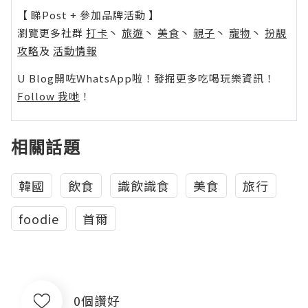
【 睇Post + 參加品牌活動 】
瀏覽更多社群
打卡
丶
旅遊
丶
美食
丶
親子
丶
寵物
丶
扮靚
攻略
及
活動情報
U Blog開咗WhatsApp啦！發掘更多吃喝玩樂資訊！
Follow 我哋
！
相關話題
韓國
飲食
識飲識食
美食
旅行
foodie
首爾
0個讚好