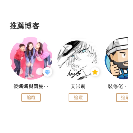
推薦博客
點滴
儍媽媽與兩隻小魔怪之家
艾米莉
追蹤
追蹤
追蹤