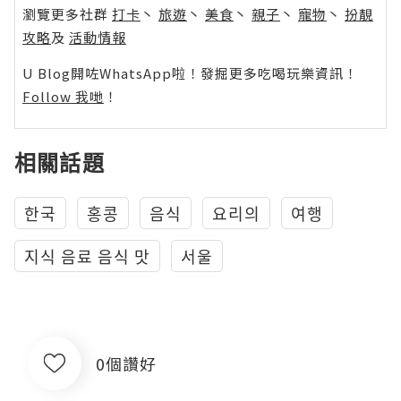
瀏覽更多社群
打卡
丶
旅遊
丶
美食
丶
親子
丶
寵物
丶
扮靚
攻略
及
活動情報
U Blog開咗WhatsApp啦！發掘更多吃喝玩樂資訊！
Follow 我哋
！
相關話題
한국
홍콩
음식
요리의
여행
지식 음료 음식 맛
서울
0個讚好