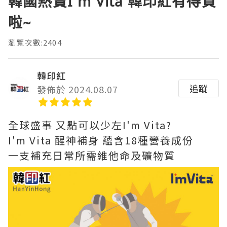
韓國熱賣I'm Vita 韓印紅有得買
啦~
瀏覽次數:2404
韓印紅
追蹤
發佈於 2024.08.07
全球盛事 又點可以少左I'm Vita?
I'm Vita 醒神補身 蘊含18種營養成份
一支補充日常所需維他命及礦物質