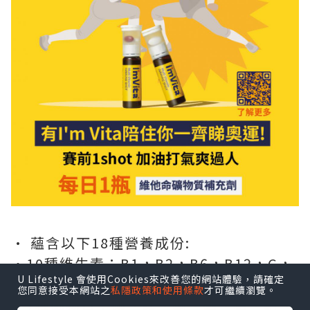
• 蘊含以下18種營養成份:
•10種維生素：B1，B2，B6，B12，C，
U Lifestyle 會使用Cookies來改善您的網站體驗，請確定
D，E，K
您同意接受本網站之
私隱政策和使用條款
才可繼續瀏覽。
•7種礦物質：碘、鎂、銅、硒、鉬、鉻、