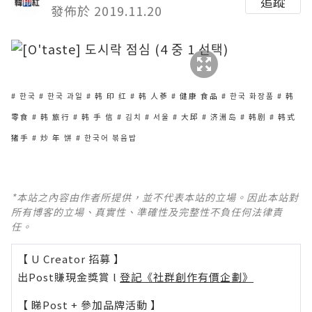
追蹤
發佈於 2019.11.20
# 한국 # 한국 과일 # 韩 印 红 # 韩 人蔘 # 健康 食品 # 한국 화장품 # 韩
零食 # 韩 旅行 # 韩 手 信 # 김치 # 서울 # 大邱 # 济洲岛 # 韩剧 # 韩式
猪手 # 炒 年 饼 # 한국어 볶음밥
*本站之內容由作者所提供，並不代表本站的立場。因此本站對
所有博客的立場、真實性、準確性及完整性不負任何法律責
任。
【 U Creator 招募 】
出Post賺現金獎賞 l
登記《社群創作有價企劃》
【 睇Post + 參加品牌活動 】