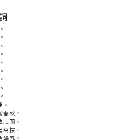
詞
隆。
火。
進。
照。
天。
進。
人。
祥。
旺。
運。
志寫春秋。
風啟壯圖。
地起高樓。
象啟陽春。