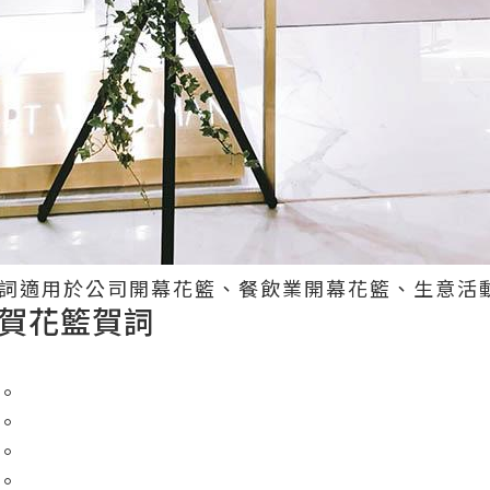
賀詞適用於公司開幕花籃、餐飲業開幕花籃、生意活
賀花籃賀詞
萃。
手。
里。
超。