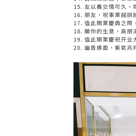
15. 友以義交情可久
16. 朋友，祝事業越
17. 值此開業慶典之
18. 願你的生意，高
19. 值此開業慶祝开
20. 幽香拂面，紫氣