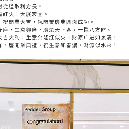
，財從道取利方長。
辦越紅火！大展宏圖。
際，祝開業大吉，祝開業慶典圓滿成功。
朋滿座，生意興隆，廣聚天下客，一攬八方財。
业大吉大利，生意兴隆红似火，财源广进如泉涌！
兆祥，慶開業典禮，祝生意如春濃，財源似水來！