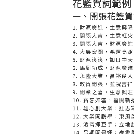
花籃賀詞範例
一、開張花籃賀
1. 財源廣進，生意興
2. 開張大吉，生意紅
3. 開張大吉，財源廣
4. 大展宏圖，鴻運高
5. 財源滾滾，如日中
6. 馬到功成，財源廣
7. 永隆大業，昌裕後
8. 敬賀開張，並祝吉
9. 開業之喜，生意興
10. 賓客如雲，福開新
11. 雄心創大業，壯
12. 大業開鵬舉，東
13. 淩霄揮巨手；立
14. 昌期開景運；泰