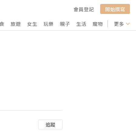
會員登記
開始撰寫
食
旅遊
女生
玩樂
親子
生活
寵物
行山
更多
打卡
追蹤