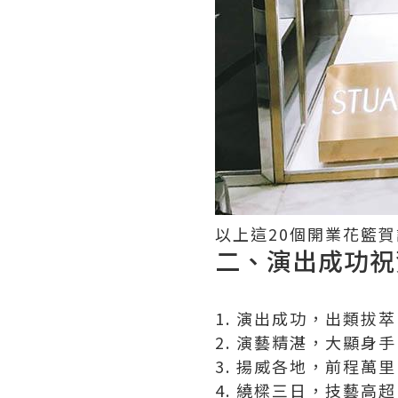
以上這20個開業花籃
二、演出成功祝
1. 演出成功，出類拔
2. 演藝精湛，大顯身
3. 揚威各地，前程萬
4. 繞樑三日，技藝高