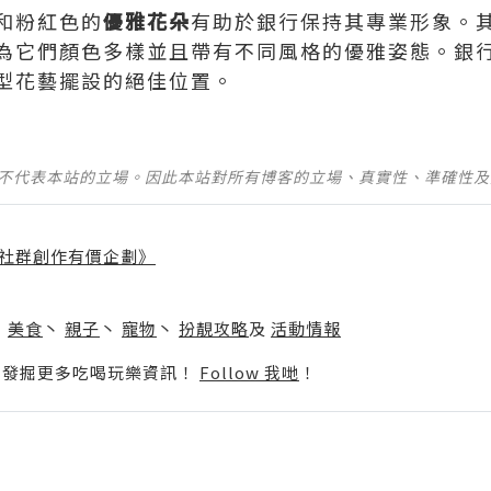
和粉紅色的
優雅花朵
有助於銀行保持其專業形象。
為它們顏色多樣並且帶有不同風格的優雅姿態。銀
型花藝擺設的絕佳位置。
並不代表本站的立場。因此本站對所有博客的立場、真實性、準確性
社群創作有價企劃》
】
丶
美食
丶
親子
丶
寵物
丶
扮靚攻略
及
活動情報
p啦！發掘更多吃喝玩樂資訊！
Follow 我哋
！