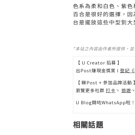
色系為柔和白色、紫色
百合是很好的選擇，因
台是擺放這些中型到大
*本站之內容由作者所提供，
【 U Creator 招募 】
出Post賺現金獎賞 l
登記《
【 睇Post + 參加品牌活動 
瀏覽更多社群
打卡
丶
旅遊
U Blog開咗WhatsAp
相關話題