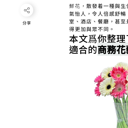
鮮花，
散發着一種與生
氣怡人，令人倍感舒暢
室、酒店、餐廳，甚至
分享
分享
得更加與眾不同。
本文爲你整理
適合的
商務花