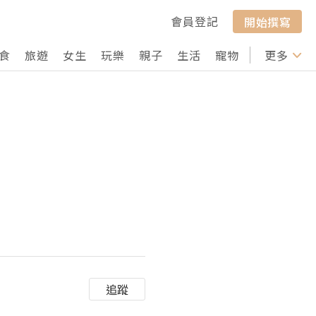
會員登記
開始撰寫
食
旅遊
女生
玩樂
親子
生活
寵物
行山
更多
打卡
追蹤