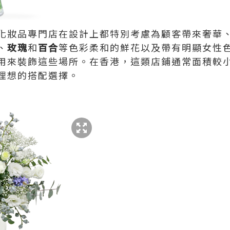
化妝品專門店在設計上都特別考慮為顧客帶來奢華
、
玫瑰
和
百合
等色彩柔和的鮮花以及帶有明顯女性
用來裝飾這些場所。在香港，這類店鋪通常面積較
理想的搭配選擇。