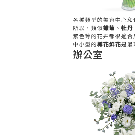
各種類型的美容中心和
所以，類似
雛菊
、
牡丹
紫色等的花卉都很適合
中小型的
樽花鮮花
是最
辦公室