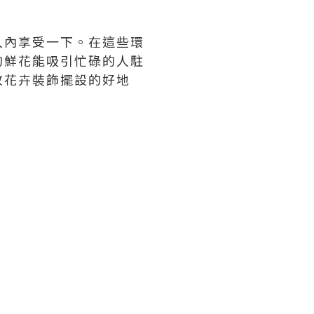
入內享受一下。在這些環
的鮮花能吸引忙碌的人駐
放花卉裝飾擺設的好地