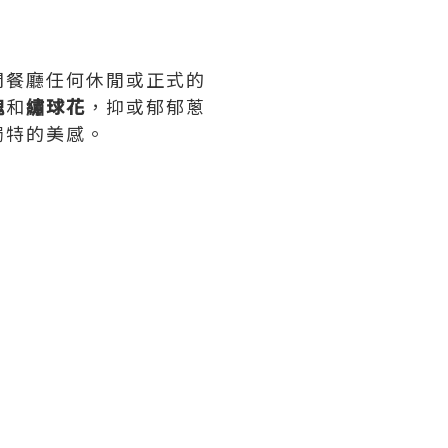
間餐廳任何休閒或正式的
瑰
和
繡球花
，抑或郁郁蔥
獨特的美感。