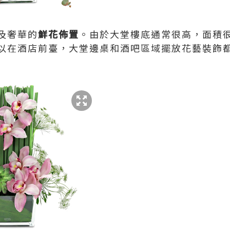
及奢華的
鮮花佈置
。由於大堂樓底通常很高，面積
以在酒店前臺，大堂邊桌和酒吧區域擺放花藝裝飾