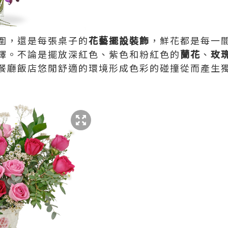
圍，還是每張桌子的
花藝擺設裝飾
，鮮花都是每一
擇。不論是擺放深紅色、紫色和粉紅色的
蘭花
、
玫
餐廳飯店悠閒舒適的環境形成色彩的碰撞從而產生