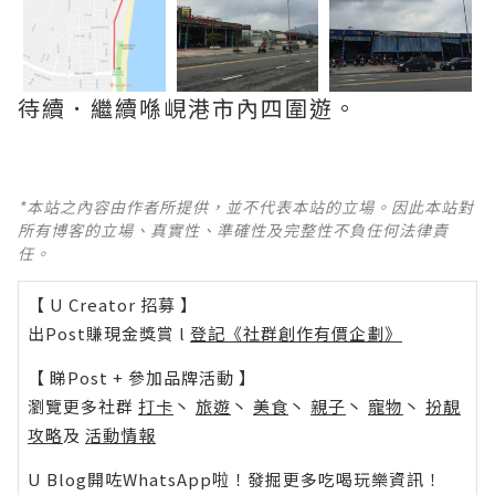
待續．繼續喺峴港市內四圍遊。
*本站之內容由作者所提供，並不代表本站的立場。因此本站對
所有博客的立場、真實性、準確性及完整性不負任何法律責
任。
【 U Creator 招募 】
出Post賺現金獎賞 l
登記《社群創作有價企劃》
【 睇Post + 參加品牌活動 】
瀏覽更多社群
打卡
丶
旅遊
丶
美食
丶
親子
丶
寵物
丶
扮靚
攻略
及
活動情報
U Blog開咗WhatsApp啦！發掘更多吃喝玩樂資訊！