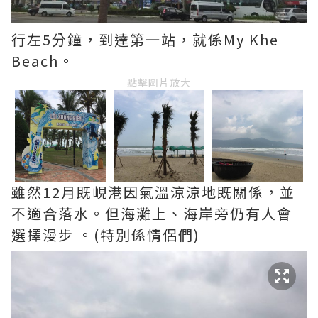
行左5分鐘，到達第一站，就係My Khe
Beach。
點擊圖片放大
雖然12月既峴港因氣溫涼涼地既關係，並
不適合落水。但海灘上、海岸旁仍有人會
選擇漫步 。(特別係情侶們)