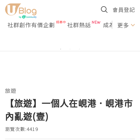
會員登記
社群創作有價企劃
社群熱話
成為U Creato
更多
旅遊
【旅遊】一個人在峴港．峴港市
內亂遊(壹)
瀏覽次數:4419