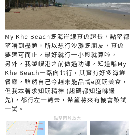
My Khe Beach既海岸線真係超長，點望都
望唔到盡頭。所以想行沙灘既朋友，真係
要適可而止，最好就行一小段就算啦。
另外，我黎峴港之前做過功課，知道喺My
Khe Beach一路向北行，其實有好多海鮮
餐廳，雖然自己今趟未能品嚐e度既美食，
但我本著求知既精神 (起碼都知道喺邊
先)，都行左一轉去，希望將來有機會黎試
一試。
點擊圖片放大