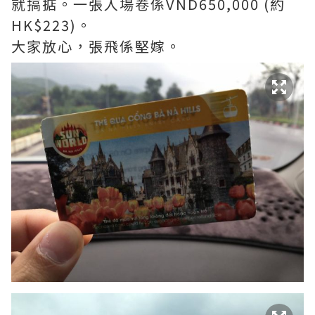
就搞掂。一張入場卷係VND650,000 (約
HK$223)。
大家放心，張飛係堅嫁。