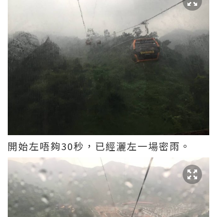
開始左唔夠30秒，已經灑左一場密雨。