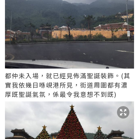
都仲未入場，就已經見佈滿聖誕裝飾。(其
實我依幾日喺峴港所見，街道周圍都有濃
厚既聖誕氣氛，係最令我意想不到既)