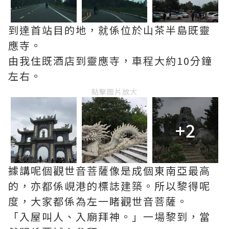
到達首站目的地，就係位於山茶半島既靈
應寺。
由我住既酒店到靈應寺，車程大約10分鐘
左右。
點擊圖片放大
+2
據講呢個觀世音菩薩像是成個東南亞最高
的，亦都係峴港的標誌建築。所以黎得呢
度，大家都係為左一睹觀世音菩薩。
「入屋叫人、入廟拜神。」一場黎到，當