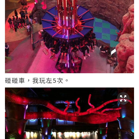
碰碰車，我玩左5次。