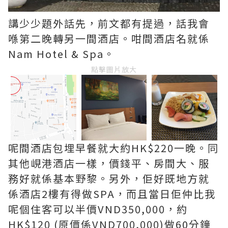
講少少題外話先，前文都有提過，話我會
喺第二晚轉另一間酒店。咁間酒店名就係
Nam Hotel & Spa。
點擊圖片放大
呢間酒店包埋早餐就大約HK$220一晚。同
其他峴港酒店一樣，價錢平、房間大、服
務好就係基本野黎。另外，佢好既地方就
係酒店2樓有得做SPA，而且當日佢仲比我
呢個住客可以半價VND350,000，約
HK$120 (原價係VND700,000)做60分鐘