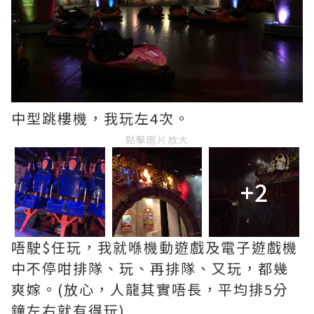
中型跳樓機，我玩左4次。
點擊圖片放大
+2
唔駛$任玩，我就喺機動遊戲及電子遊戲機
中不停咁排隊、玩、再排隊、又玩，都幾
爽嫁。(放心，人龍其實唔長，平均排5分
鐘左右就有得玩)