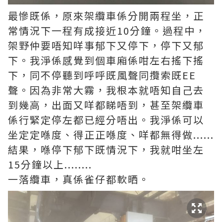
最慘既係，原來架纜車係分開兩程坐，正
常情況下一程有成接近10分鐘。過程中，
架野仲要唔知咩事郁下又停下，停下又郁
下。我淨係感覺到個車廂係咁左右搖下搖
下，同不停聽到呼呼既風聲同攬索既EE
聲。因為非常大霧，我根本就唔知自己去
到幾高，出面又咩都睇唔到，甚至架纜車
係行緊定停左都已經分唔出。我淨係可以
坐定定喺度、得正正喺度、咩都無得做......
結果，喺停下郁下既情況下，我就咁坐左
15分鐘以上........
一落纜車，真係雀仔都軟晒。