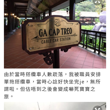
由於當時搭纜車人數疏落，我被職員安排
單拖搭纜車，當時心諗好快坐完je，無所
謂啦。但估唔到之後會變成嚇死寶寶之
旅。