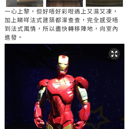
一心上黎，但好唔好彩咁遇上又濕又凍，
加上睇咩法式建築都濛查查，完全感受唔
到法式風情，所以盡快轉移陣地，向室內
進發。