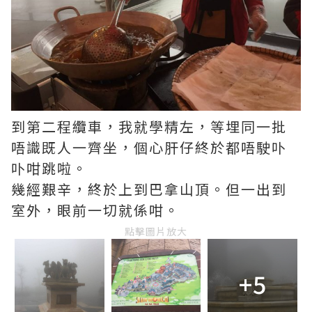
到第二程纜車，我就學精左，等埋同一批
唔識既人一齊坐，個心肝仔終於都唔駛卟
卟咁跳啦。
幾經艱辛，終於上到巴拿山頂。但一出到
室外，眼前一切就係咁。
點擊圖片放大
+5