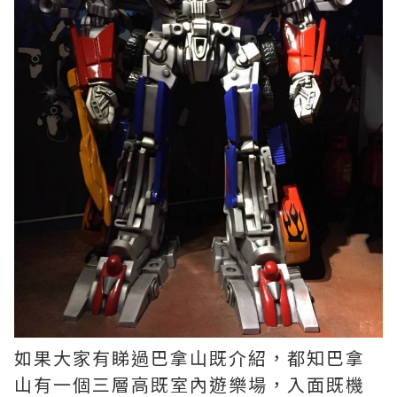
如果大家有睇過巴拿山既介紹，都知巴拿
山有一個三層高既室內遊樂場，入面既機