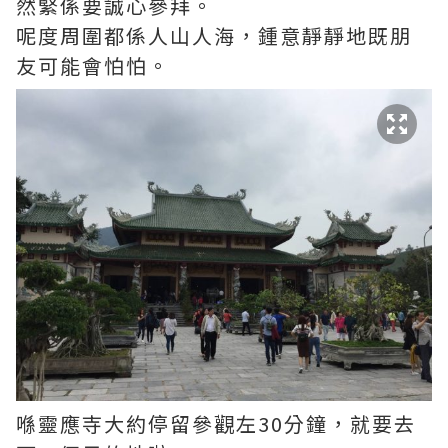
然緊係要誠心參拜。
呢度周圍都係人山人海，鍾意靜靜地既朋
友可能會怕怕。
喺靈應寺大約停留參觀左30分鐘，就要去