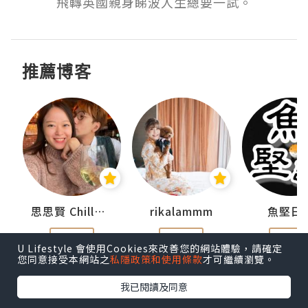
飛轉英國親身睇波人生總要一試。
推薦博客
urnal
思思賢 ChillMyBabe
rikalammm
魚堅日
追蹤
追蹤
追蹤
U Lifestyle 會使用Cookies來改善您的網站體驗，請確定
您同意接受本網站之
私隱政策和使用條款
才可繼續瀏覽。
我已閱讀及同意