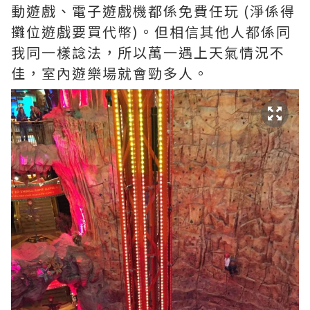
動遊戲、電子遊戲機都係免費任玩 (淨係得
攤位遊戲要買代幣)。但相信其他人都係同
我同一樣諗法，所以萬一遇上天氣情況不
佳，室內遊樂場就會勁多人。