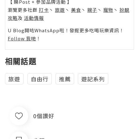
【 睇Post + 參加品牌活動 】
瀏覽更多社群
打卡
丶
旅遊
丶
美食
丶
親子
丶
寵物
丶
扮靚
攻略
及
活動情報
U Blog開咗WhatsApp啦！發掘更多吃喝玩樂資訊！
Follow 我哋
！
相關話題
旅遊
自由行
推薦
遊記系列
0個讚好