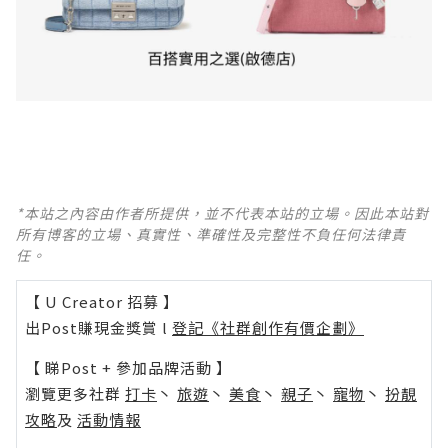
*本站之內容由作者所提供，並不代表本站的立場。因此本站對
所有博客的立場、真實性、準確性及完整性不負任何法律責
任。
【 U Creator 招募 】
出Post賺現金獎賞 l
登記《社群創作有價企劃》
【 睇Post + 參加品牌活動 】
瀏覽更多社群
打卡
丶
旅遊
丶
美食
丶
親子
丶
寵物
丶
扮靚
攻略
及
活動情報