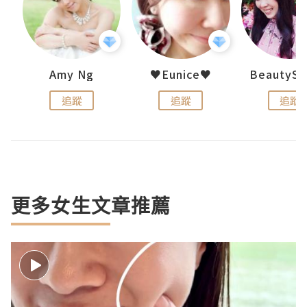
h 夏沫
Amy Ng
♥Eunice♥
追蹤
追蹤
追蹤
更多女生文章推薦