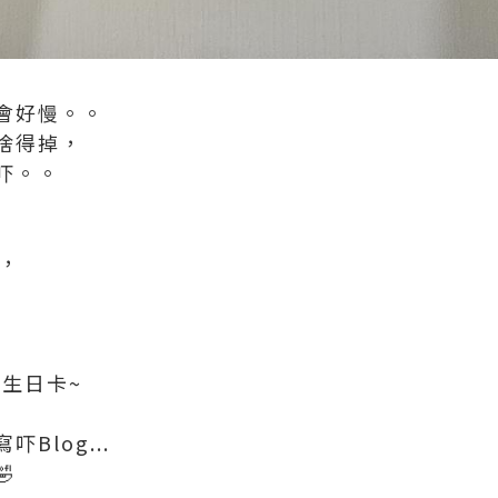
會好慢。。
捨得掉，
吓。。
！
畫，
嘅生日卡~
Blog...
