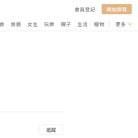
會員登記
開始撰寫
食
旅遊
女生
玩樂
親子
生活
寵物
行山
更多
打卡
追蹤