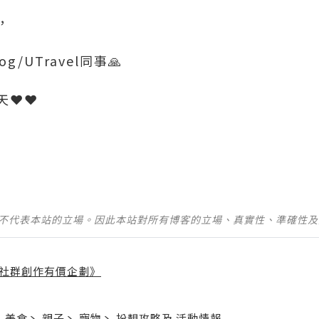
，
g/UTravel同事🙏
❤️❤️
並不代表本站的立場。因此本站對所有博客的立場、真實性、準確性
社群創作有價企劃》
】
丶
美食
丶
親子
丶
寵物
丶
扮靚攻略
及
活動情報