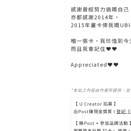
感謝曾經努力過嘅自己
亦都感謝2014年，
2015年畫卡俾我嘅UBlo
嗰一張卡，我珍惜到今天
而且我會記住❤️❤️
Appreciated❤️❤️
*本站之內容由作者所提供，
【 U Creator 招募 】
出Post賺現金獎賞 l
登記《
【 睇Post + 參加品牌活動 
瀏覽更多社群
打卡
丶
旅遊