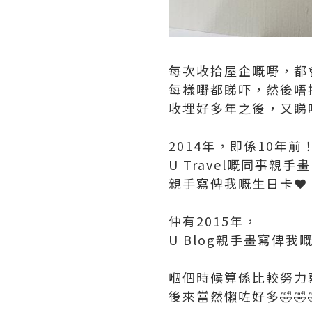
每次收拾屋企嘅嘢，都
每樣嘢都睇吓，然後唔
收埋好多年之後，又睇
2014年，即係10年前
U Travel嘅同事親手
親手寫俾我嘅生日卡❤️
仲有2015年，
U Blog親手畫寫俾我
嗰個時候算係比較努力寫吓
後來當然懶咗好多🤣🤣