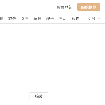
會員登記
開始撰寫
食
旅遊
女生
玩樂
親子
生活
寵物
行山
更多
打卡
追蹤