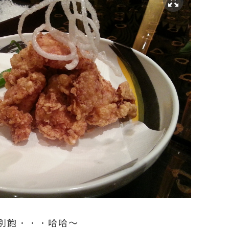
別飽．．．哈哈～