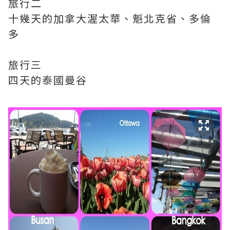
旅行二
十幾天的加拿大渥太華、魁北克省、多倫
多
旅行三
四天的泰國曼谷