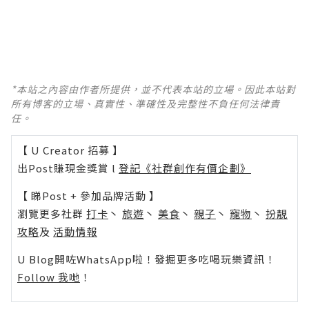
*本站之內容由作者所提供，並不代表本站的立場。因此本站對
所有博客的立場、真實性、準確性及完整性不負任何法律責
任。
【 U Creator 招募 】
出Post賺現金獎賞 l
登記《社群創作有價企劃》
【 睇Post + 參加品牌活動 】
瀏覽更多社群
打卡
丶
旅遊
丶
美食
丶
親子
丶
寵物
丶
扮靚
攻略
及
活動情報
U Blog開咗WhatsApp啦！發掘更多吃喝玩樂資訊！
Follow 我哋
！