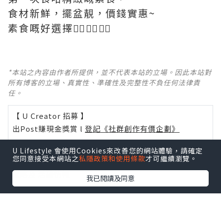
食材新鮮，擺盆靚，價錢實惠~
素食嘅好選擇👍🏽👍🏽👍🏽
*本站之內容由作者所提供，並不代表本站的立場。因此本站對
所有博客的立場、真實性、準確性及完整性不負任何法律責
任。
【 U Creator 招募 】
出Post賺現金獎賞 l
登記《社群創作有價企劃》
【 睇Post + 參加品牌活動 】
U Lifestyle 會使用Cookies來改善您的網站體驗，請確定
您同意接受本網站之
私隱政策和使用條款
才可繼續瀏覽。
瀏覽更多社群
打卡
丶
旅遊
丶
美食
丶
親子
丶
寵物
丶
扮靚
攻略
及
活動情報
我已閱讀及同意
U Blog開咗WhatsApp啦！發掘更多吃喝玩樂資訊！
Follow 我哋
！