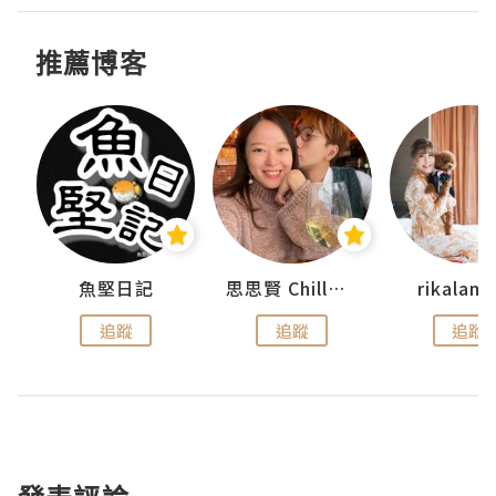
推薦博客
urnal
魚堅日記
思思賢 ChillMyBabe
rikala
追蹤
追蹤
追蹤