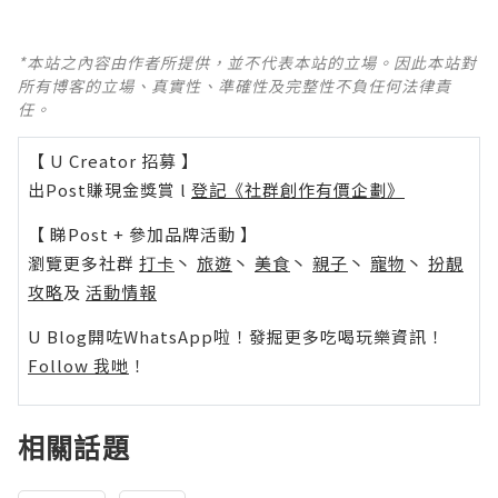
*本站之內容由作者所提供，並不代表本站的立場。因此本站對
所有博客的立場、真實性、準確性及完整性不負任何法律責
任。
【 U Creator 招募 】
出Post賺現金獎賞 l
登記《社群創作有價企劃》
【 睇Post + 參加品牌活動 】
瀏覽更多社群
打卡
丶
旅遊
丶
美食
丶
親子
丶
寵物
丶
扮靚
攻略
及
活動情報
U Blog開咗WhatsApp啦！發掘更多吃喝玩樂資訊！
Follow 我哋
！
相關話題