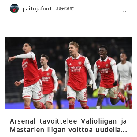
päätöstään
paitojafoot
36分鐘前
Arsenal tavoittelee Valioliigan ja
Mestarien liigan voittoa uudella k