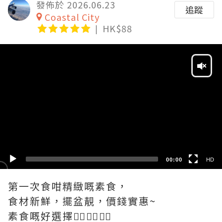
發佈於 2026.06.23
追蹤
Coastal City
HK$88
Video
Player
HD
SD
00:00
HD
第一次食咁精緻嘅素食，
食材新鮮，擺盆靚，價錢實惠~
素食嘅好選擇👍🏽👍🏽👍🏽