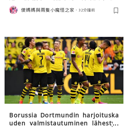
uji SpeedWay。參觀富士賽車博物
儍媽媽與兩隻小魔怪之家
32分鐘前
館。到觀景餐廳邊觀賞賽車邊嘆午餐
Borussia Dortmundin harjoituska
uden valmistautuminen lähestyy