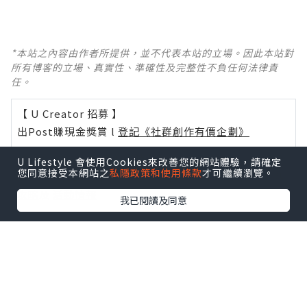
*本站之內容由作者所提供，並不代表本站的立場。因此本站對
所有博客的立場、真實性、準確性及完整性不負任何法律責
任。
【 U Creator 招募 】
出Post賺現金獎賞 l
登記《社群創作有價企劃》
【 睇Post + 參加品牌活動 】
U Lifestyle 會使用Cookies來改善您的網站體驗，請確定
您同意接受本網站之
私隱政策和使用條款
才可繼續瀏覽。
瀏覽更多社群
打卡
丶
旅遊
丶
美食
丶
親子
丶
寵物
丶
扮靚
攻略
及
活動情報
我已閱讀及同意
U Blog開咗WhatsApp啦！發掘更多吃喝玩樂資訊！
Follow 我哋
！
相關話題