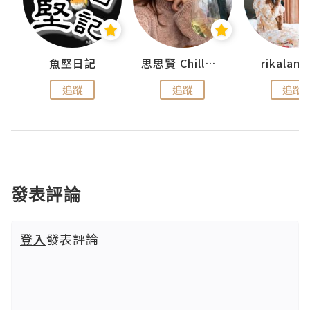
urnal
魚堅日記
思思賢 ChillMyBabe
rikala
追蹤
追蹤
追蹤
發表評論
登入
發表評論