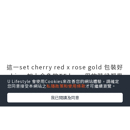
這一set cherry red x rose gold 包裝好
chic，加上金色的TF logo 用的時候都覺
U Lifestyle 會使用Cookies來改善您的網站體驗，請確定
得好fashionable! 由cushion到earth
您同意接受本網站之
私隱政策和使用條款
才可繼續瀏覽。
tone eye shadow到cherry色的唇膏都好
我已閱讀及同意
易用。