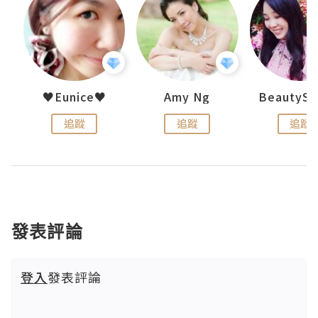
h 夏沫
♥Eunice♥
Amy Ng
追蹤
追蹤
追蹤
發表評論
登入
發表評論