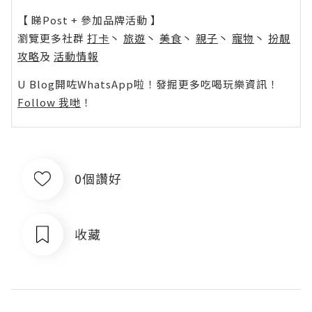
【 睇Post + 參加品牌活動 】
瀏覽更多社群
打卡
丶
旅遊
丶
美食
丶
親子
丶
寵物
丶
扮靚
攻略
及
活動情報
U Blog開咗WhatsApp啦！發掘更多吃喝玩樂資訊！
Follow 我哋
！
0個讚好
收藏