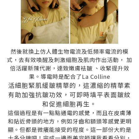
然後就換上仿人體生物電流及低頻率電流的模
式，去有效喚醒及刺激細胞及肌肉作出活動， 加
倍活躍新陳代謝，達致嫩膚袪皺 、收緊提升效
果。導電時是配合了La Colline
活細胞緊肌緩皺精華的，這濃縮的精華素
有助加強抗皺功效，可即時填平表面皺紋
和促進細胞再生。
這個過程是有一點點通電的感覺，而且在皮膚薄
和貼近骨頭的地方，例如牙齒和額頭等感覺更明
顯。但都是微癢能接受的程度。這一部份大約是
十多分鐘吧！完成一邊面美容師讓我看看分別，