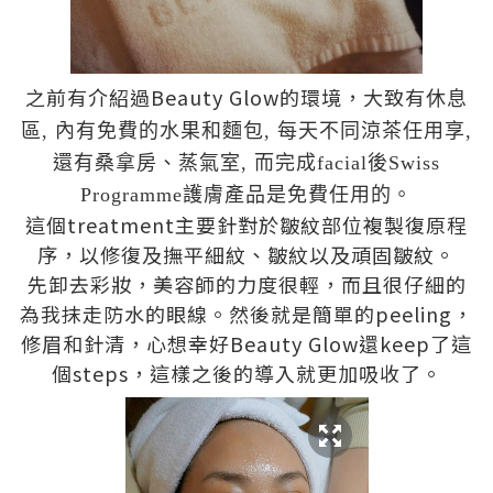
之前有介紹過Beauty Glow的環境，大致有
休息
區, 內有
免費的水果和麵包
,
每天不同涼茶任用享,
還有
桑拿房
、
蒸氣室, 而完成facial後
Swiss
Programme
護膚產品是
免費
任用的。
這個treatment主要針對於皺紋部位複製復原程
序，以修復及撫平細紋、皺紋以及頑固皺紋。
先卸去彩妝，美容師的力度很輕，而且很仔細的
為我抹走防水的眼線。然後就是簡單的peeling，
修眉和針清，心想幸好Beauty Glow還keep了這
個steps，這樣之後的導入就更加吸收了。