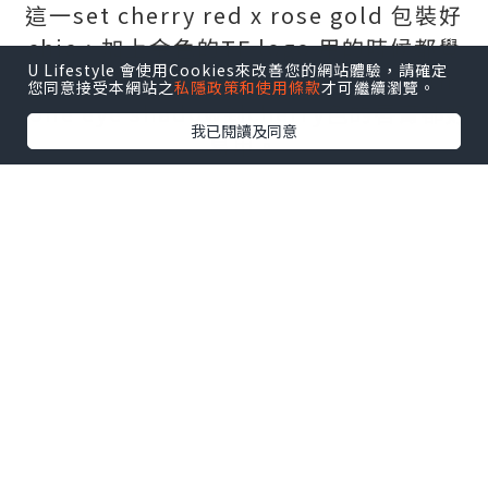
這一set cherry red x rose gold 包裝好
chic，加上金色的TF logo 用的時候都覺
U Lifestyle 會使用Cookies來改善您的網站體驗，請確定
得好fashionable! 由cushion到earth
您同意接受本網站之
私隱政策和使用條款
才可繼續瀏覽。
tone eye shadow到cherry色的唇膏都好
我已閱讀及同意
易用。