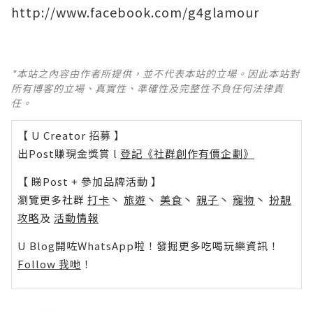
http://www.facebook.com/g4glamour
*本站之內容由作者所提供，並不代表本站的立場。因此本站對
所有博客的立場、真實性、準確性及完整性不負任何法律責
任。
【 U Creator 招募 】
出Post賺現金獎賞 l
登記《社群創作有價企劃》
【 睇Post + 參加品牌活動 】
瀏覽更多社群
打卡
丶
旅遊
丶
美食
丶
親子
丶
寵物
丶
扮靚
攻略
及
活動情報
U Blog開咗WhatsApp啦！發掘更多吃喝玩樂資訊！
Follow 我哋
！