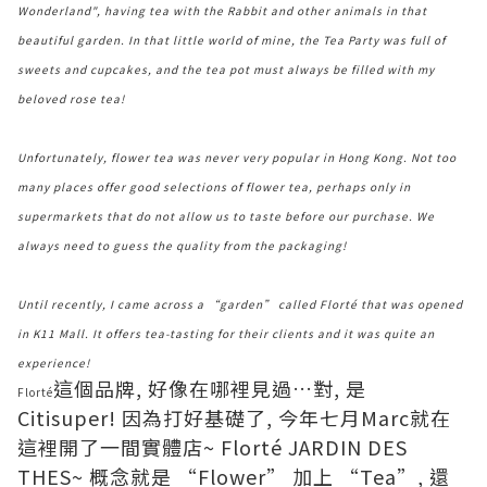
Wonderland", having tea with the Rabbit and other animals in that
beautiful garden. In that little world of mine, the Tea Party was full of
sweets and cupcakes, and the tea pot must always be filled with my
beloved rose tea!
Unfortunately, flower tea was never very popular in Hong Kong. Not too
many places offer good selections of flower tea, perhaps only in
supermarkets that do not allow us to taste before our purchase. We
always need to guess the quality from the packaging!
Until recently, I came across a “garden” called Florté that was opened
in K11 Mall. It offers tea-tasting for their clients and it was quite an
experience!
這個品牌, 好像在哪裡見過…對, 是
Florté
Citisuper! 因為打好基礎了, 今年七月Marc就在
這裡開了一間實體店~ Florté JARDIN DES
THES~ 概念就是 “Flower” 加上 “Tea”, 還