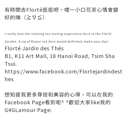
有時間去Florté逛逛吧，嚐一小口花茶心情會變
好的噢（≧∇≦）
I really love the relaxing tea tasting experience here in the Florté
Garden. A sip of flower tea here would definitely make your day!
Florté Jardin des Thés
B1, K11 Art Mall, 18 Hanoi Road, Tsim Sha
Tsui.
https://www.facebook.com/Flortejardindest
hes
想知道我更多穿搭和美容的心得，可以在我的
Facebook Page看到呢^ ^歡迎大家like我的
G4GLamour Page: