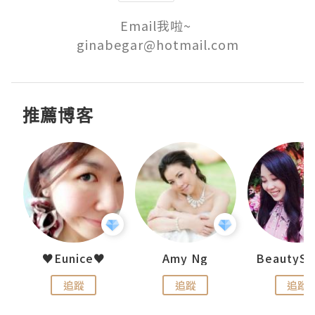
Email我啦~ 

推薦博客
h 夏沫
♥Eunice♥
Amy Ng
追蹤
追蹤
追蹤