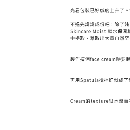
光看包裝已好感度上升了。
不過先說說成份吧！除了純凈水
Skincare Moist 
中提取，萃取出大量自然罕
製作這個face crea
再用Spatula攪拌好就成了fa
Cream的texture