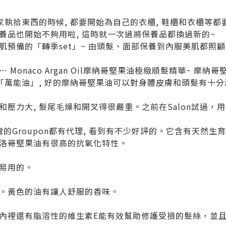
家執拾東西的時候, 都要開始為自己的衣櫃, 鞋櫃和衣櫃等
養品也開始不夠用啦, 這時就一次過將保養品都換過新的~
肌預備的「轉季set」~ 由頭髮、面部保養到內服美肌都照
Monaco Argan Oil摩納哥堅果油極緻順髮精華~ 摩
成「萬能油」, 好的摩納哥堅果油可以對身體皮膚和頭髮有十
和壓力大, 髮尾毛燥和開叉得很嚴重。之前在Salon試過，
il在台灣的Groupon都有代理, 看到有不少好評的。它含有天然
洛哥堅果油有很高的抗氧化特性。
易用的。
。黃色的油有讓人舒服的香味。
內裡還有脂溶性的維生素E能有效幫助修護受損的髮絲，並