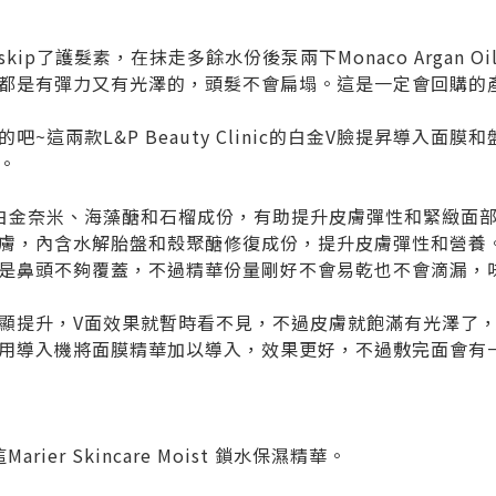
ip了護髮素，在抹走多餘水份後泵兩下Monaco Argan 
都是有彈力又有光澤的，頭髮不會扁塌。這是一定會回購的
~這兩款L&P Beauty Clinic的白金V臉提昇導入面
。
白金奈米、海藻醣和石榴成份，有助提升皮膚彈性和緊緻面
膚，內含水解胎盤和殼聚醣修復成份，提升皮膚彈性和營養
是鼻頭不夠覆蓋，不過精華份量剛好不會易乾也不會滴漏，
顯提升，V面效果就暫時看不見，不過皮膚就飽滿有光澤了
用導入機將面膜精華加以導入，效果更好，不過敷完面會有
ier Skincare Moist 鎖水保濕精華。