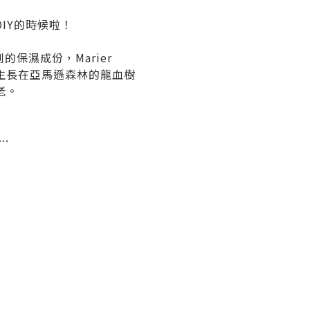
IY的時候啦！
的保濕成份，Marier
這是由生長在亞馬遜森林的龍血樹
老。
…