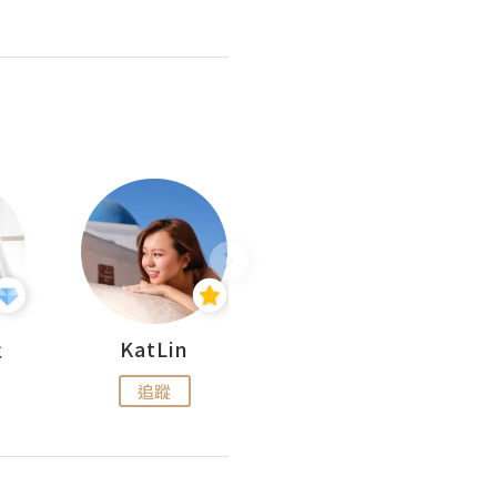
杜
KatLin
Missmiki 米奇小姐
追蹤
追蹤