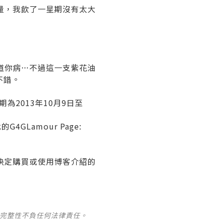
量，我飲了一星期沒有太大
道你病…不過這一支紫花油
不錯。
為2013年10月9日至
4GLamour Page:
決定購買或使用博客介紹的
及完整性不負任何法律責任。