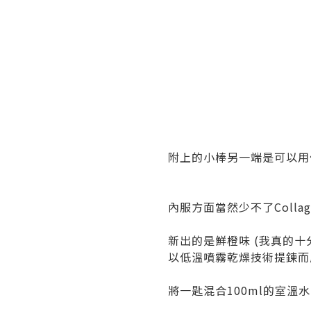
附上的小棒另一端是可以用
內服方面當然少不了Colla
新出的是鮮橙味 (我真的
以低溫噴霧乾燥技術提鍊而
將一匙混合100ml的室