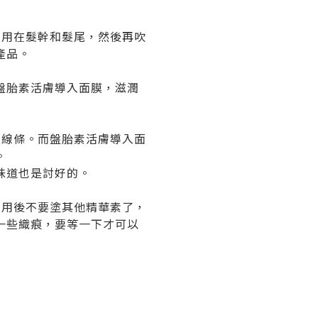
Oil用在髮幹和髮尾，然後再吹
產品。
膜和盤胎素活膚導入面膜，滋潤
部線條。而盤胎素活膚導入面
。
味道也是討好的。
，用後不要塗其他精華素了，
一些織痕，要等一下才可以