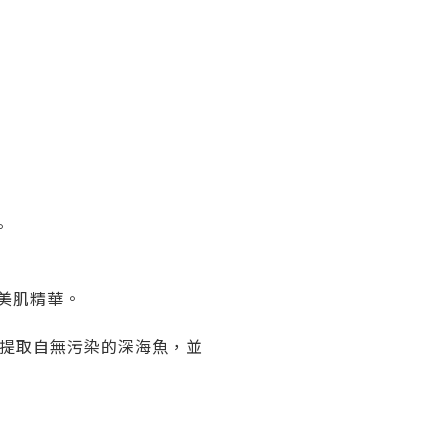
。
白美肌精華。
技提取自無污染的深海魚，並