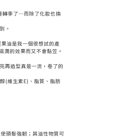
都要轉季了…而除了化妝也換
顧到。
納哥堅果油是我一個很想試的產
分滋潤的效果而又不會黏笠。
用完再造型真是一流，卷了的
生育醇(維生素E)、脂質、脂肪
且使頭髮強韌；其油性物質可