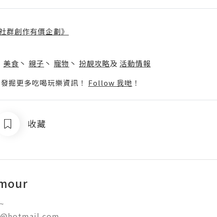
社群創作有價企劃》
】
丶
美食
丶
親子
丶
寵物
丶
扮靚攻略
及
活動情報
p啦！發掘更多吃喝玩樂資訊！
Follow 我哋
！
收藏
mour

