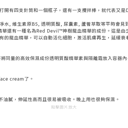
打開有四支針筒和一個瓶子，還有一支攪拌棒，就代表又是D
, 維生素原B5, 透明質酸, 尿囊素, 蘆薈萃取等平時會見到
鎖水保濕精華還有一種名為Red Devil™神樹龍血精華的成份。
有的龍血精華，可以自動活化細胞，激活肌膚再生，延緩衰
m時要將將同量的高效保濕成份透明質酸精華素與隔離霜放入容器內
ce cream了。
很水潤而不油膩，伸延性高而且很易被吸收。晚上用也很夠保濕。
點擊圖片放大