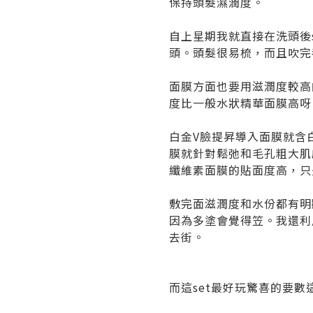
保持頭髮濕潤度。
自上星期我就直接在洗頭後sk
頭。頭髮很易梳，而且吹完
面膜方面也要用滋潤度較高的吧
度比一般水狀精華面膜高呀
白金V臉提昇導入面膜就含
膜就針對鬆弛和毛孔粗大肌
纖維素面膜的貼面度高，只
敷完面滋潤度和水份都有明
因為多塗會覺得笠。我還利
去街。
而這set最好玩驚喜的要數這Mar