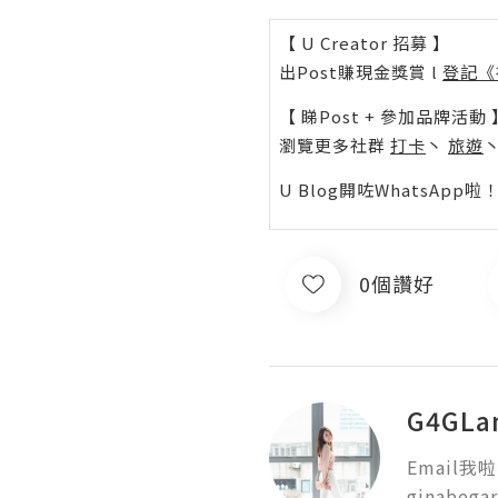
【 U Creator 招募 】
出Post賺現金獎賞 l
登記《
【 睇Post + 參加品牌活動 
瀏覽更多社群
打卡
丶
旅遊
U Blog開咗WhatsAp
0個讚好
G4GLa
Email我啦~ 