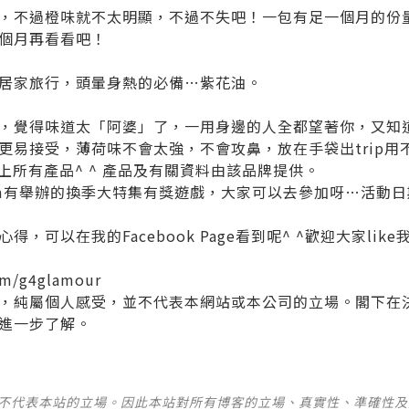
，不過橙味就不太明顯，不過不失吧！一包有足一個月的份
個月再看看吧！
居家旅行，頭暈身熱的必備…紫花油。
，覺得味道太「阿婆」了，一用身邊的人全都望著你，又知
更易接受，薄荷味不會太強，不會攻鼻，放在手袋出trip用
的以上所有產品^ ^ 產品及有關資料由該品牌提供。
.com有舉辦的換季大特集有獎遊戲，大家可以去參加呀…活動日期
以在我的Facebook Page看到呢^ ^歡迎大家like我的G
om/g4glamour
，純屬個人感受，並不代表本網站或本公司的立場。閣下在
進一步了解。
並不代表本站的立場。因此本站對所有博客的立場、真實性、準確性