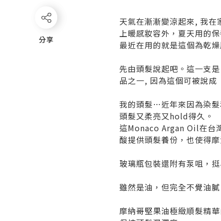
天氣在漸漸變涼起來, 我在
上暖感妝容外，夏天用的保
分享
分享
最近在用的就是這個為乾燥
先由頭髮說起吧。這一支是… 
品之一, 因為這個可被說
我的頭髮…近年來因為染髮
頭髮又柔亮又hold得久。
這Monaco Argan O
酸提供頭髮養份，也使得摩
玻璃瓶包裝還附有泵咀，挺
雖然是油，但完全不覺油膩
摩納哥堅果油極緻順髮精華