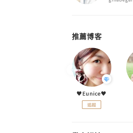
推薦博客
LoveCath 夏沫
♥Eunice♥
追蹤
追蹤