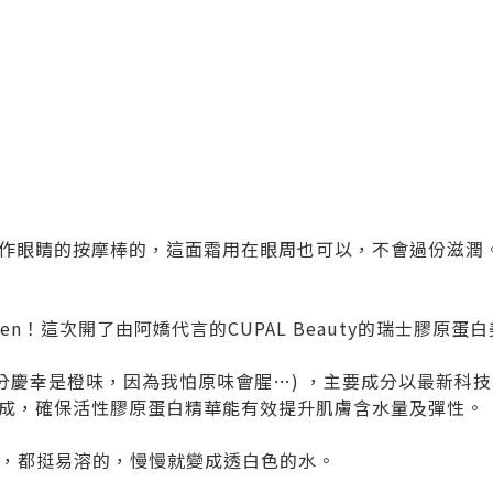
作眼睛的按摩棒的，這面霜用在眼周也可以，不會過份滋潤
gen！這次開了由阿嬌代言的CUPAL Beauty的瑞士膠原蛋
十分慶幸是橙味，因為我怕原味會腥…) ，主要成分以最新科
成，確保活性膠原蛋白精華能有效提升肌膚含水量及彈性。
溫水，都挺易溶的，慢慢就變成透白色的水。