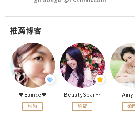
推薦博客
h 夏沫
♥Eunice♥
BeautySearch
Amy N
追蹤
追蹤
追蹤