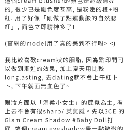
這個cream blusher的顏色是超級漂亮
的, 很少已是顯色度甚高, 是粉嫩的橙+粉
紅. 用了好像「剛做了點運動般的自然腮
紅」, 面色立即精神多了!
(官網的model用了真的美到不行呀> <)
我比較喜歡cream狀的胭脂, 因為點印開可
以做到漸進的效果, 加上夏天用比較
longlasting, 去dating就不會上午紅卜
卜, 下午就面無血色了~
眼妝方面以「溫柔小女生」的感覺為主, 看
上去不會有很sharp/ 英氣感。先以3CE 的
Glam Cream Shadow #Baby Doll打
底, 這個cream eyeshadow帶一點微微的