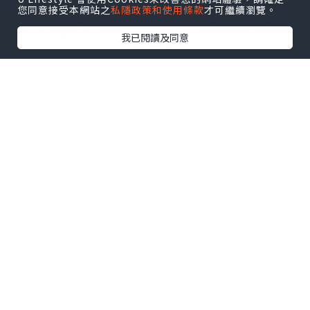
得好fashionable! 由cushion到earth
您同意接受本網站之
私隱政策和使用條款
才可繼續瀏覽。
tone eye shadow到cherry色的唇膏都好
我已閱讀及同意
易用。