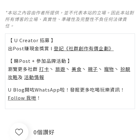
*本站之內容由作者所提供，並不代表本站的立場。因此本站對
所有博客的立場、真實性、準確性及完整性不負任何法律責
任。
【 U Creator 招募 】
出Post賺現金獎賞 l
登記《社群創作有價企劃》
【 睇Post + 參加品牌活動 】
瀏覽更多社群
打卡
丶
旅遊
丶
美食
丶
親子
丶
寵物
丶
扮靚
攻略
及
活動情報
U Blog開咗WhatsApp啦！發掘更多吃喝玩樂資訊！
Follow 我哋
！
0個讚好