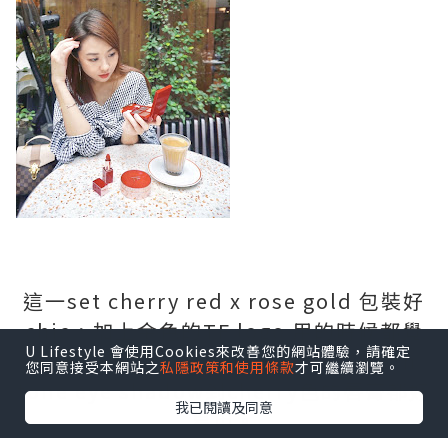
這一set cherry red x rose gold 包裝好
chic，加上金色的TF logo 用的時候都覺
U Lifestyle 會使用Cookies來改善您的網站體驗，請確定
得好fashionable! 由cushion到earth
您同意接受本網站之
私隱政策和使用條款
才可繼續瀏覽。
tone eye shadow到cherry色的唇膏都好
我已閱讀及同意
易用。