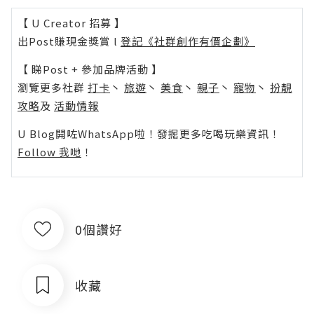
【 U Creator 招募 】
出Post賺現金獎賞 l
登記《社群創作有價企劃》
【 睇Post + 參加品牌活動 】
瀏覽更多社群
打卡
丶
旅遊
丶
美食
丶
親子
丶
寵物
丶
扮靚
攻略
及
活動情報
U Blog開咗WhatsApp啦！發掘更多吃喝玩樂資訊！
Follow 我哋
！
0個讚好
收藏