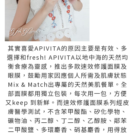
其實喜愛APIVITA的原因主要是有效、多
選擇和fresh! APIVITA以地中海的天然均
衡食療為靈感，推出多款速效修護面膜及
眼膜，鼓勵用家因應個人所需及肌膚狀態
Mix & Match出專屬的天然美肌餐單。全
部面膜都用獨立包裝，每次用一包，方便
又keep 到新鮮。而速效修護面膜系列經皮
膚醫學測試，不含苯甲酸酯、矽化學物、
礦物油、丙二醇、丁二醇、乙醇胺、鄰苯
二甲酸鹽、多環麝香、硝基麝香，用得放