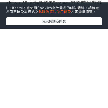
chic，加上金色的TF logo 用的時候都覺
U Lifestyle 會使用Cookies來改善您的網站體驗，請確定
得好fashionable! 由cushion到earth
您同意接受本網站之
私隱政策和使用條款
才可繼續瀏覽。
tone eye shadow到cherry色的唇膏都好
我已閱讀及同意
易用。