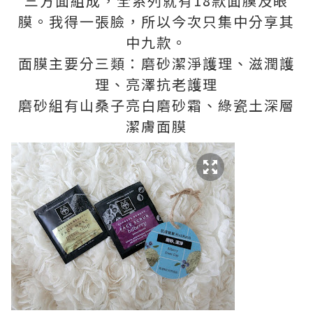
三方面組成，全系列就有18款面膜及眼
膜。我得一張臉，所以今次只集中分享其
中九款。
面膜主要分三類：磨砂潔淨護理、滋潤護
理、亮澤抗老護理
磨砂組有山桑子亮白磨砂霜、綠瓷土深層
潔膚面膜