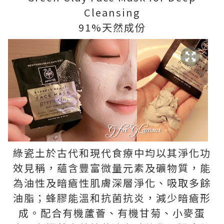
Cleansing
91%天然成份
綠瓷土於古代和現代食療中均以其淨化功
效見稱，蘊含豐富微量元素及礦物質，能
為油性及暗瘡性肌膚深層淨化、吸取多餘
油脂；蜂膠能溫和抗菌抗炎，減少暗瘡形
成。配合有機蘆薈、有機甘菊、小麥蛋