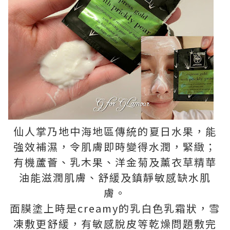
仙人掌乃地中海地區傳統的夏日水果，能
強效補濕，令肌膚即時變得水潤，緊緻；
有機蘆薈、乳木果、洋金菊及薰衣草精華
油能滋潤肌膚、舒緩及鎮靜敏感缺水肌
膚。
面膜塗上時是creamy的乳白色乳霜狀，雪
凍敷更舒緩，有敏感脫皮等乾燥問題敷完