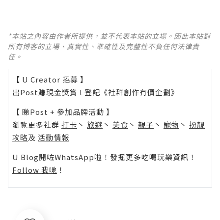
*本站之內容由作者所提供，並不代表本站的立場。因此本站對
所有博客的立場、真實性、準確性及完整性不負任何法律責
任。
【 U Creator 招募 】
出Post賺現金獎賞 l
登記《社群創作有價企劃》
【 睇Post + 參加品牌活動 】
瀏覽更多社群
打卡
丶
旅遊
丶
美食
丶
親子
丶
寵物
丶
扮靚
攻略
及
活動情報
U Blog開咗WhatsApp啦！發掘更多吃喝玩樂資訊！
Follow 我哋
！