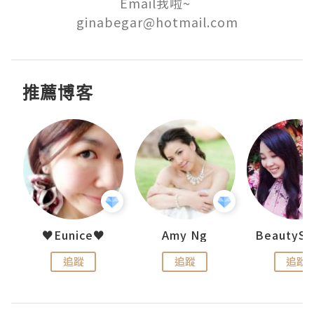
Email我啦~ 

推薦博客
h 夏沫
♥Eunice♥
Amy Ng
追蹤
追蹤
追蹤