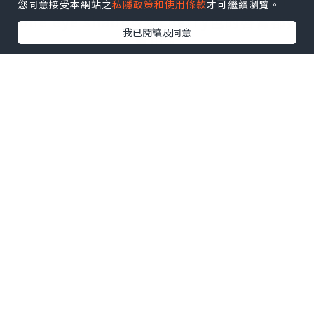
得好fashionable! 由cushion到earth
您同意接受本網站之
私隱政策和使用條款
才可繼續瀏覽。
tone eye shadow到cherry色的唇膏都好
我已閱讀及同意
易用。