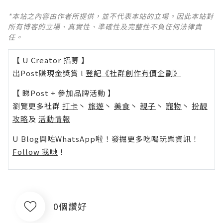
*本站之內容由作者所提供，並不代表本站的立場。因此本站對
所有博客的立場、真實性、準確性及完整性不負任何法律責
任。
【 U Creator 招募 】
出Post賺現金獎賞 l
登記《社群創作有價企劃》
【 睇Post + 參加品牌活動 】
瀏覽更多社群
打卡
丶
旅遊
丶
美食
丶
親子
丶
寵物
丶
扮靚
攻略
及
活動情報
U Blog開咗WhatsApp啦！發掘更多吃喝玩樂資訊！
Follow 我哋
！
0個讚好