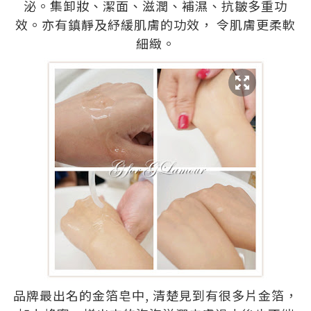
泌。集卸妝、潔面、滋潤、補濕、抗皺多重功
效。亦有鎮靜及紓緩肌膚的功效， 令肌膚更柔軟
細緻。
品牌最出名的金箔皂中, 清楚見到有很多片金箔，