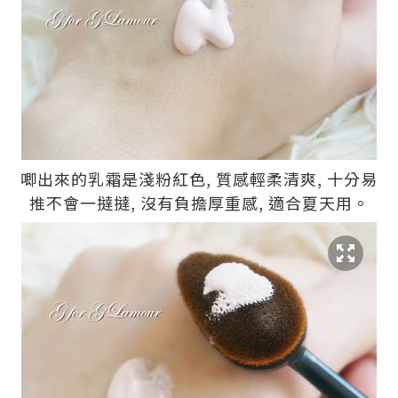
唧出來的乳霜是淺粉紅色, 質感輕柔清爽, 十分易
推不會一撻撻, 沒有負擔厚重感, 適合夏天用。