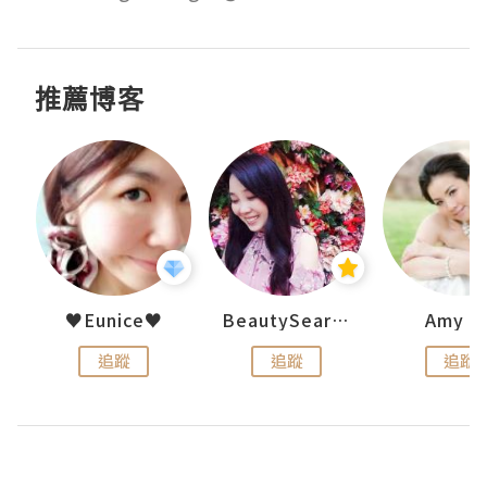
推薦博客
h 夏沫
♥Eunice♥
BeautySearch
Amy N
追蹤
追蹤
追蹤