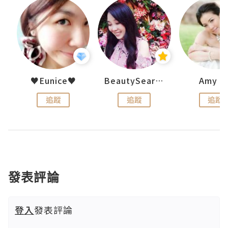
h 夏沫
♥Eunice♥
BeautySearch
Amy N
追蹤
追蹤
追蹤
發表評論
登入
發表評論