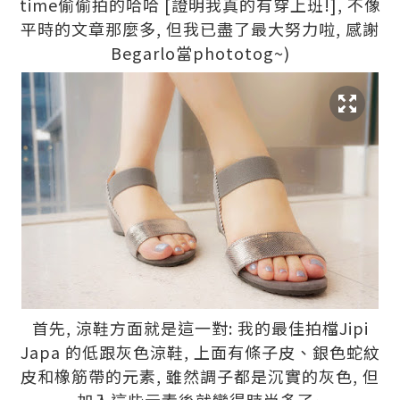
time偷偷拍的哈哈 [證明我真的有穿上班!], 不像
平時的文章那麼多, 但我已盡了最大努力啦, 感謝
Begarlo當phototog~)
首先, 涼鞋方面就是這一對: 我的最佳拍檔Jipi
Japa 的低跟灰色涼鞋, 上面有條子皮、銀色蛇紋
皮和橡筋帶的元素, 雖然調子都是沉實的灰色, 但