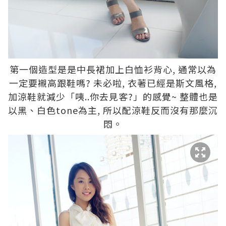
第一個造型是是中長裙加上白恤衫背心, 通常以為
一定要襯高跟鞋嗎? 未必啦, 衣著已經是斯文風格,
加涼鞋就減少「咦..你去見客?」的感覺~ 整體也是
以黑、白色tone為主, 所以配涼鞋反而沒有那麼沉
悶。