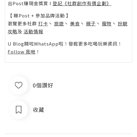
出Post賺現金獎賞 l
登記《社群創作有價企劃》
【 睇Post + 參加品牌活動 】
瀏覽更多社群
打卡
丶
旅遊
丶
美食
丶
親子
丶
寵物
丶
扮靚
攻略
及
活動情報
U Blog開咗WhatsApp啦！發掘更多吃喝玩樂資訊！
Follow 我哋
！
0個讚好
收藏