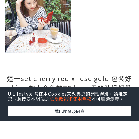
這一set cherry red x rose gold 包裝好
chic，加上金色的TF logo 用的時候都覺
U Lifestyle 會使用Cookies來改善您的網站體驗，請確定
得好fashionable! 由cushion到earth
您同意接受本網站之
私隱政策和使用條款
才可繼續瀏覽。
tone eye shadow到cherry色的唇膏都好
我已閱讀及同意
易用。