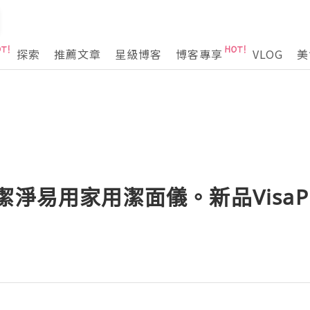
探索
推薦文章
星級博客
博客專享
VLOG
美
潔淨易用家用潔面儀。新品VisaP