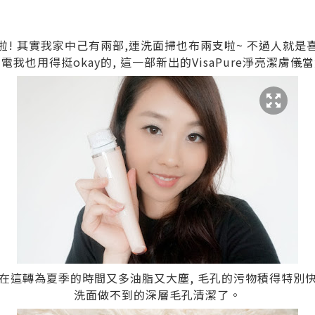
 其實我家中己有兩部,連洗面掃也布兩支啦~ 不過人就是喜歡試
家電我也用得挺okay的, 這一部新出的VisaPure淨亮潔膚
 在這轉為夏季的時間又多油脂又大塵, 毛孔的污物積得特別快
洗面做不到的深層毛孔清潔了。