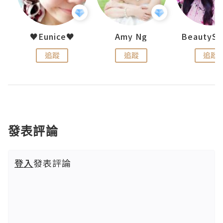
h 夏沫
♥Eunice♥
Amy Ng
追蹤
追蹤
追蹤
發表評論
登入
發表評論