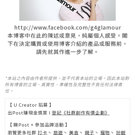
http://www.facebook.com/g4glamour
本博客中在此的陳述或意見，純屬個人感受。閣
下在決定購買或使用博客介紹的產品或服務前，
請先就其作進一步了解。
*本站之內容由作者所提供，並不代表本站的立場。因此本站對
所有博客的立場、真實性、準確性及完整性不負任何法律責
任。
【 U Creator 招募 】
出Post賺現金獎賞 l
登記《社群創作有價企劃》
【 睇Post + 參加品牌活動 】
瀏覽更多社群
打卡
丶
旅遊
丶
美食
丶
親子
丶
寵物
丶
扮靚