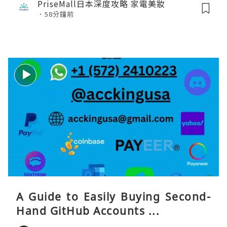
PriseMall日本深度攻略 家電美妝
58分鐘前
A Guide to Easily Buying Second-
Hand GitHub Accounts ...