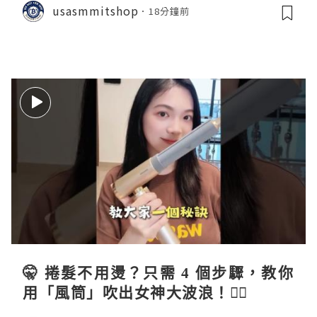
usasmmitshop
18分鐘前
🤫 捲髮不用燙？只需 4 個步驟，教你
用「風筒」吹出女神大波浪！💇‍♀️