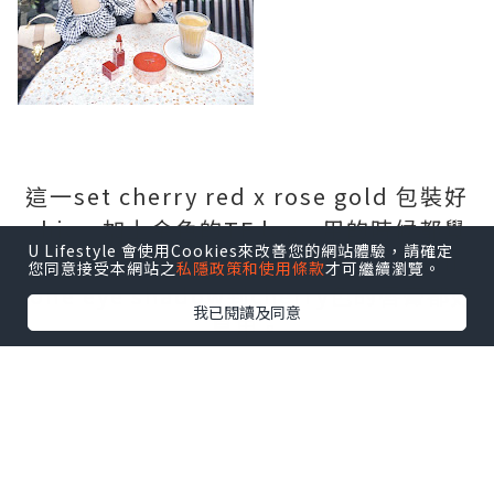
這一set cherry red x rose gold 包裝好
chic，加上金色的TF logo 用的時候都覺
U Lifestyle 會使用Cookies來改善您的網站體驗，請確定
得好fashionable! 由cushion到earth
您同意接受本網站之
私隱政策和使用條款
才可繼續瀏覽。
tone eye shadow到cherry色的唇膏都好
我已閱讀及同意
易用。