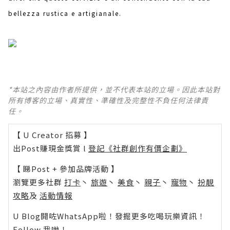
bellezza rustica e artigianale.
*本站之內容由作者所提供，並不代表本站的立場。因此本站對
所有博客的立場、真實性、準確性及完整性不負任何法律責
任。
【 U Creator 招募 】
出Post賺現金獎賞 l
登記《社群創作有價企劃》
【 睇Post + 參加品牌活動 】
瀏覽更多社群
打卡
丶
旅遊
丶
美食
丶
親子
丶
寵物
丶
扮靚
攻略
及
活動情報
U Blog開咗WhatsApp啦！發掘更多吃喝玩樂資訊！
Follow 我哋
！