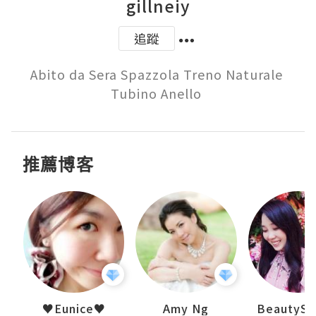
gillneiy
追蹤
Abito da Sera Spazzola Treno Naturale 
Tubino Anello 
推薦博客
h 夏沫
♥Eunice♥
Amy Ng