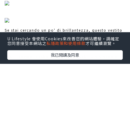
Se stai cercando un po' di brillantezza, questo vestito
U Lifestyle 會使用Cookies來改善您的網站體驗，請確定
ce l'ha sicuramente! Glitter
vestiti per matrimonio
,
您同意接受本網站之
私隱政策和使用條款
才可繼續瀏覽。
perline, gioielli, paillettes, tutto quello che
我已閱讀及同意
vuoi! Troverai anche dettagli applicati, che creano un
effetto 3D. Sì, questo vestito è colorato, audace e
glamour tutto in uno.
*本站之內容由作者所提供，並不代表本站的立場。因此本站對
所有博客的立場、真實性、準確性及完整性不負任何法律責
任。