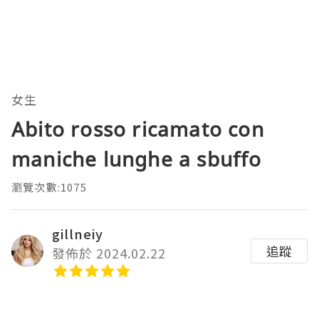
女生
Abito rosso ricamato con
maniche lunghe a sbuffo
瀏覽次數:1075
gillneiy
追蹤
發佈於 2024.02.22